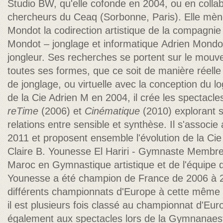
Studio BW, qu'elle cofonde en 2004, ou en collab
chercheurs du Ceaq (Sorbonne, Paris). Elle mèn
Mondot la codirection artistique de la compagnie 
Mondot – jonglage et informatique
Adrien Mondot
jongleur. Ses recherches se portent sur le mou
toutes ses formes, que ce soit de manière réelle 
de jonglage, ou virtuelle avec la conception du l
de la Cie Adrien M en 2004, il crée les spectacl
reTime
(2006) et
Cinématique
(2010) explorant s
relations entre sensible et synthèse. Il s'associ
2011 et proposent ensemble l'évolution de la Cie
Claire B. Younesse El Hariri - Gymnaste Membre 
Maroc en Gymnastique artistique et de l'équip
Younesse a été champion de France de 2006 à 2
différents championnats d'Europe à cette même
il est plusieurs fois classé au championnat d'Eu
également aux spectacles lors de la Gymnanaes