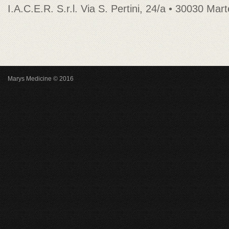
I.A.C.E.R. S.r.l. Via S. Pertini, 24/a • 30030 Mar
Marys Medicine © 2016