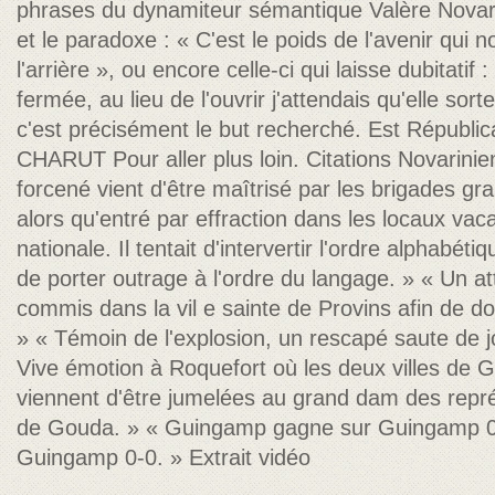
phrases du dynamiteur sémantique Valère Novarin
et le paradoxe : « C'est le poids de l'avenir qui no
l'arrière », ou encore celle-ci qui laisse dubitatif
fermée, au lieu de l'ouvrir j'attendais qu'elle sor
c'est précisément le but recherché. Est Républi
CHARUT Pour aller plus loin. Citations Novarini
forcené vient d'être maîtrisé par les brigades gr
alors qu'entré par effraction dans les locaux vac
nationale. Il tentait d'intervertir l'ordre alphabéti
de porter outrage à l'ordre du langage. » « Un at
commis dans la vil e sainte de Provins afin de do
» « Témoin de l'explosion, un rescapé saute de 
Vive émotion à Roquefort où les deux villes de
viennent d'être jumelées au grand dam des repr
de Gouda. » « Guingamp gagne sur Guingamp 0-
Guingamp 0-0. » Extrait vidéo