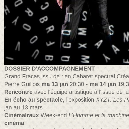
DOSSIER D'ACCOMPAGNEMENT
Grand Fracas issu de rien Cabaret spectral Créa
Pierre Guillois
ma 13 jan
20:30 -
me 14 jan
19:3
Rencontre
avec l'équipe artistique à l'issue de 
En écho au spectacle
, l'exposition
XYZT, Les Pa
jan au 13 mars
Cinémalraux
Week-end
L'Homme et la machine
cinéma