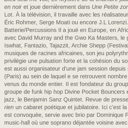
en noir
et joue dernièrement dans
Une Petite zo
Lot. À la télévision, il travaille avec les réalisa
Éric Rohmer, Serge Moati ou encore J.L Lorenzi
Batterie/Percussions Il a joué en Europe, en Afr
avec David Murray and the Gwo Ka Masters, le g
Iswhat, Fantazio, Tajazzit, Archie Shepp (Festiva
musiques de racines africaines, son jeu polyryt
privilégie une pulsation forte et la cohésion du 
est aussi organisateur d'une jam session depuis s
(Paris) au sein de laquel e se retrouvent nombr
venus du monde entier. Il est fondateur du grou
groupe de funk hip hop Divine Pocket Bouncers e
jazz, le Benjamin Sanz Quintet. Revue de press
rien
un cabaret poétique et jubilatoire. Ici c'est 
est convoquée, servie avec brio par Dominique 
music-hall où une soprano déjantée voisine avec