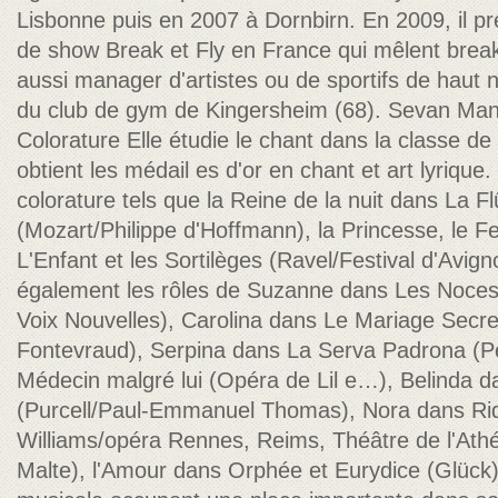
Lisbonne puis en 2007 à Dornbirn. En 2009, il pr
de show Break et Fly en France qui mêlent breakd
aussi manager d'artistes ou de sportifs de haut 
du club de gym de Kingersheim (68). Sevan Ma
Colorature Elle étudie le chant dans la classe d
obtient les médail es d'or en chant et art lyrique
colorature tels que la Reine de la nuit dans La 
(Mozart/Philippe d'Hoffmann), la Princesse, le F
L'Enfant et les Sortilèges (Ravel/Festival d'Avign
également les rôles de Suzanne dans Les Noces 
Voix Nouvelles), Carolina dans Le Mariage Secr
Fontevraud), Serpina dans La Serva Padrona (Pe
Médecin malgré lui (Opéra de Lil e…), Belinda 
(Purcell/Paul-Emmanuel Thomas), Nora dans Ri
Williams/opéra Rennes, Reims, Théâtre de l'Ath
Malte), l'Amour dans Orphée et Eurydice (Glück)