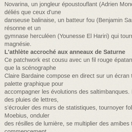
Novarina, un jongleur époustouflant (Adrien Mon
déliés que ceux d'une
danseuse balinaise, un batteur fou (Benjamin San
résonne et un
gymnase herculéen (Younesse El Hariri) qui tou
magnésie.
L'athlète accroché aux anneaux de Saturne
Ce patchwork est cousu avec un fil rouge épatant
que la scénographe
Claire Bardaine compose en direct sur un écran
palette graphique pour
accompagner les évolutions des saltimbanques. El
des pluies de lettres,
s'écrouler des murs de statistiques, tournoyer 
Moebius, onduler
des résilles de lumière, se multiplier des amib
commencement