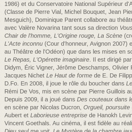
1986) et du Conservatoire National Supérieur d'
(Classe de Pierre Vial, Michel Bouquet, Jean Pie
Mesguich), Dominique Parent collabore au théât
avec Valère Novarina tant sous sa direction
Vous
Chair de l'homme, L'Origine rouge, La Scène
(cr
L'Acte inconnu
(Cour d'honneur, Avignon 2007) 
au Théâtre de l'Odéon) que dans les mises en 
Le Repas, L'Opérette imaginaire
. Il est dirigé p
Didym, Éric Vigner, Jérôme Deschamps, Olivier
Jacques Nichet
Le
Haut de forme
de E. De Filip
D.Fo. En 2008, il joue le rôle du boucher dans
Le
Rémi De Vos, mis en scène par Pierre Guillois a
Depuis 2009, il a joué dans
Des couteaux dans l
en scène par Nicolas Ducron,
Orgueil, poursuite 
Aubert et
Laborieuse entreprise
de Hanokh Levin
Vincent Goethals. Au cinéma, il est fidèle au ré
Dieu seul me voit, Le Mystère de la chambre ja