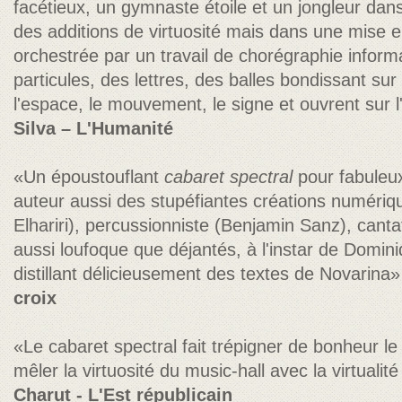
facétieux, un gymnaste étoile et un jongleur dan
des additions de virtuosité mais dans une mise
orchestrée par un travail de chorégraphie informa
particules, des lettres, des balles bondissant sur
l'espace, le mouvement, le signe et ouvrent sur 
Silva – L'Humanité
«Un époustouflant
cabaret spectral
pour fabuleu
auteur aussi des stupéfiantes créations numériq
Elhariri), percussionniste (Benjamin Sanz), cant
aussi loufoque que déjantés, à l'instar de Domi
distillant délicieusement des textes de Novarina
croix
«Le cabaret spectral fait trépigner de bonheur le 
mêler la virtuosité du music-hall avec la virtual
Charut - L'Est républicain