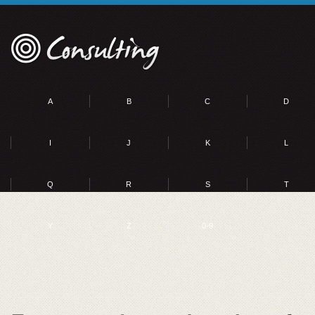
A
B
C
D
I
J
K
L
Q
R
S
T
Y
Z
0-9