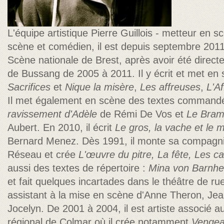
L'équipe artistique Pierre Guillois - metteur en 
scène et comédien, il est depuis septembre 2011
Scène nationale de Brest, après avoir été direc
de Bussang de 2005 à 2011. Il y écrit et met en
Sacrifices
et
Nique la misère
,
Les affreuses
,
L'A
Il met également en scène des textes commandé
ravissement d'Adèle
de Rémi De Vos et
Le Bram
Aubert. En 2010, il écrit
Le gros,
la vache et le 
Bernard Menez. Dès 1991, il monte sa compagni
Réseau et crée
L'œuvre du pitre, La fête, Les c
aussi des textes de répertoire :
Mina von Barnhel
et fait quelques incartades dans le théâtre de rue
assistant à la mise en scène d'Anne Theron, Je
Jocelyn. De 2001 à 2004, il est artiste associé 
régional de Colmar où il crée notamment
Vengea