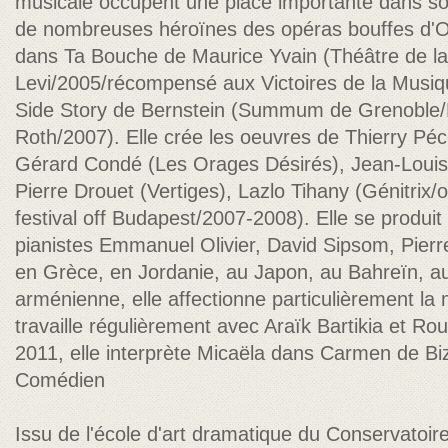
musicale occupent une place importante dans son
de nombreuses héroïnes des opéras bouffes d'O
dans Ta Bouche de Maurice Yvain (Théâtre de l
Levi/2005/récompensé aux Victoires de la Musiq
Side Story de Bernstein (Summum de Grenoble/P
Roth/2007). Elle crée les oeuvres de Thierry Péc
Gérard Condé (Les Orages Désirés), Jean-Louis 
Pierre Drouet (Vertiges), Lazlo Tihany (Génitrix
festival off Budapest/2007-2008). Elle se produit 
pianistes Emmanuel Olivier, David Sipsom, Pierre
en Grèce, en Jordanie, au Japon, au Bahreïn, au 
arménienne, elle affectionne particulièrement la 
travaille régulièrement avec Araïk Bartikia et R
2011, elle interprète Micaëla dans Carmen de Bi
Comédien
Issu de l'école d'art dramatique du Conservatoire