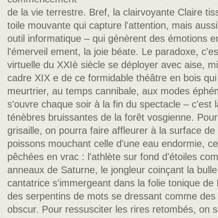
de la vie terrestre. Bref, la clairvoyante Claire t
toile mouvante qui capture l'attention, mais auss
outil informatique – qui génèrent des émotions e
l'émerveil ement, la joie béate. Le paradoxe, c'e
virtuelle du XXIè siècle se déployer avec aise, m
cadre XIX e de ce formidable théâtre en bois qu
meurtrier, au temps cannibale, aux modes éphém
s'ouvre chaque soir à la fin du spectacle – c'est la
ténèbres bruissantes de la forêt vosgienne. Pour
grisaille, on pourra faire affleurer à la surface
poissons mouchant celle d'une eau endormie, c
pêchées en vrac : l'athlète sur fond d'étoiles 
anneaux de Saturne, le jongleur coinçant la bulle 
cantatrice s'immergeant dans la folie tonique d
des serpentins de mots se dressant comme des co
obscur. Pour ressusciter les rires retombés, on 