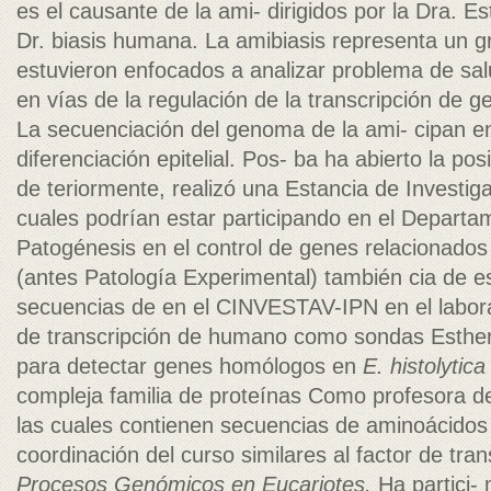
es el causante de la ami- dirigidos por la Dra. 
Dr. biasis humana. La amibiasis representa un gr
estuvieron enfocados a analizar problema de sal
en vías de la regulación de la transcripción de ge
La secuenciación del genoma de la ami- cipan e
diferenciación epitelial. Pos- ba ha abierto la pos
de teriormente, realizó una Estancia de Investiga
cuales podrían estar participando en el Departa
Patogénesis en el control de genes relacionados 
(antes Patología Experimental) también cia de est
secuencias de en el CINVESTAV-IPN en el laborat
de transcripción de humano como sondas Esthe
para detectar genes homólogos en
E. histolytica
compleja familia de proteínas Como profesora d
las cuales contienen secuencias de aminoácidos
coordinación del curso similares al factor de tra
Procesos Genómicos en Eucariotes.
Ha partici- 