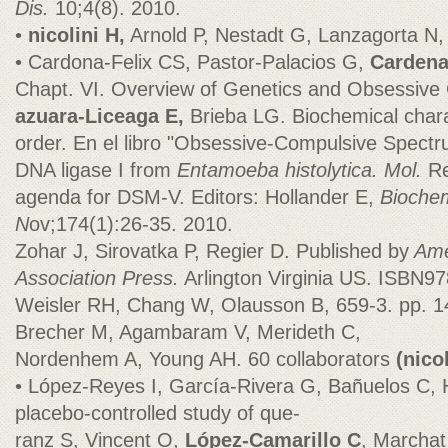
Dis.
10;4(8). 2010.
•
nicolini H,
Arnold P, Nestadt G, Lanzagorta N,
• Cardona-Felix CS, Pastor-Palacios G,
Carden
Chapt. VI. Overview of Genetics and Obsessive
azuara-Liceaga E,
Brieba LG. Biochemical chara
order. En el libro "Obsessive-Compulsive Spectru
DNA ligase I from
Entamoeba histolytica.
Mol.
Re
agenda for DSM-V. Editors: Hollander E,
Biochem
N
ov;174(1):26-35. 2010.
Zohar J, Sirovatka P, Regier D. Published by
Amer
Association Press.
Arlington Virginia US. ISBN9
Weisler RH, Chang W, Olausson B, 659-3. pp. 1
Brecher M, Agambaram V, Merideth C,
Nordenhem A, Young AH. 60 collaborators
(nicol
• López-Reyes I, García-Rivera G, Bañuelos C,
placebo-controlled study of que-
ranz S, Vincent O,
López-Camarillo C
, Marchat