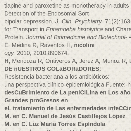
tiapine and paroxetine as monotherapy in adults
Detection of the Endosomal Sort-
bipolar depression.
J. Clin. Psychiatry.
71(2):163
for Transport in
Entamoeba
histolytica
and Charac
Protein.
Journal of Biomedicine and Biotechnol-
•
E, Medina R, Raventos H,
nicolini
ogy.
2010; 2010:890674.
H,
Mendoza R, Ontiveros A, Jerez A, Muñoz R, D
DE nUESTROS COLaBORaDORES:
Resistencia bacteriana a los antibióticos:
una perspectiva clínico-epidemiológica Fuente: 
desCuBrimiento de La peniCiLina en Los año
Grandes proGresos en
eL tratamiento de Las enfermedades infeCCi
M. en C. Manuel de Jesús Castillejos López
M. en C. Luz María Torres Espíndola