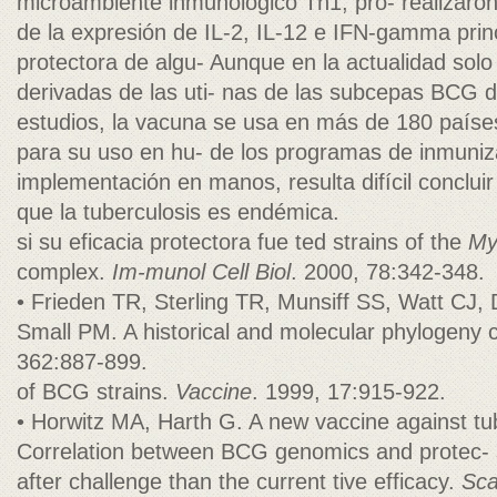
microambiente inmunológico Th1, pro- realizaron
de la expresión de IL-2, IL-12 e IFN-gamma prin
protectora de algu- Aunque en la actualidad sol
derivadas de las uti- nas de las subcepas BCG di
estudios, la vacuna se usa en más de 180 paíse
para su uso en hu- de los programas de inmuniz
implementación en manos, resulta difícil concluir
que la tuberculosis es endémica.
si su eficacia protectora fue ted strains of the
My
complex.
Im-munol Cell Biol
. 2000, 78:342-348.
• Frieden TR, Sterling TR, Munsiff SS, Watt CJ,
Small PM. A historical and molecular phylogeny c
362:887-899.
of BCG strains.
Vaccine
. 1999, 17:915-922.
• Horwitz MA, Harth G. A new vaccine against tu
Correlation between BCG genomics and protec- si
after challenge than the current tive efficacy.
Sca