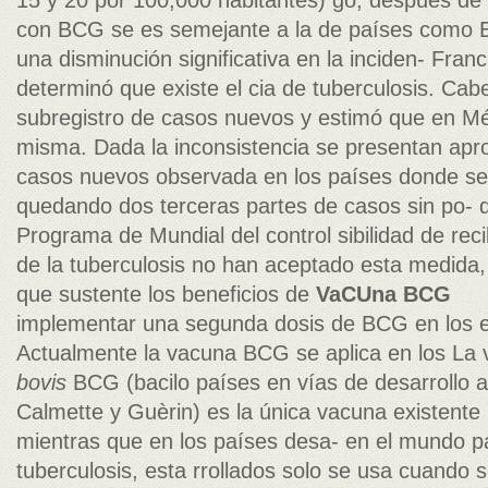
15 y 20 por 100,000 habitantes) go, después de 
con BCG se es semejante a la de países como 
una disminución significativa en la inciden- Fran
determinó que existe el cia de tuberculosis. Ca
subregistro de casos nuevos y estimó que en M
misma. Dada la inconsistencia se presentan ap
casos nuevos observada en los países donde se 
quedando dos terceras partes de casos sin po-
Programa de Mundial del control sibilidad de reci
de la tuberculosis no han aceptado esta medida, a
que sustente los beneficios de
VaCUna BCG
implementar una segunda dosis de BCG en los 
Actualmente la vacuna BCG se aplica en los La
bovis
BCG (bacilo países en vías de desarrollo a 
Calmette y Guèrin) es la única vacuna existente
mientras que en los países desa- en el mundo par
tuberculosis, esta rrollados solo se usa cuando 