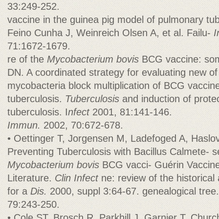
33:249-252.
vaccine in the guinea pig model of pulmonary tub
Feino Cunha J, Weinreich Olsen A, et al. Failu-
I
71:1672-1679.
re of the
Mycobacterium bovis
BCG vaccine: som
DN. A coordinated strategy for evaluating new o
mycobacteria block multiplication of BCG vacci
tuberculosis.
Tuberculosis
and induction of prote
tuberculosis. I
nfect
2001, 81:141-146.
Immun.
2002, 70:672-678.
• Oettinger T, Jorgensen M, Ladefoged A, Haslov
Preventing Tuberculosis with Bacillus Calmete- 
Mycobacterium bovis
BCG vacci- Guérin Vaccine:
Literature.
Clin Infect
ne: review of the historica
for a
Dis.
2000, suppl 3:64-67. genealogical tree.
79:243-250.
• Cole ST, Brosch R, Parkhill J, Garnier T, Churc