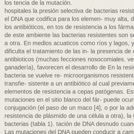
los tencia de la mutación.
hospitales la presión selectiva de bacterias res
el DNA que codifica para los elemen- muy alta, d
los antibióticos, en tos de resistencia a los fár
de este ambiente las bacterias resistentes son 
a otra. En medios acuaticos como ríos y lagos, y 
dificulta el tratamiento de las in- la presencia d
antibioticos (muchas fecciones nosocomiales. vec
ganadería), favorecen el desarrollo de En la resi
bacteria se vuelve re- microorganismos resiste
transfie- sistente a un antibiótico al cual previa
elementos de resistencia a cepas patógenas. Es
mutaciones en el sitio blanco del fár- puede ocurr
conjugación (el paso de un maco [4], o por la ad
resistencia de plásmido de una célula a otra), la
bacterias (tabla 1). tación de DNA desnudo cuand
Las mutaciones del DNA pueden conducir a cam