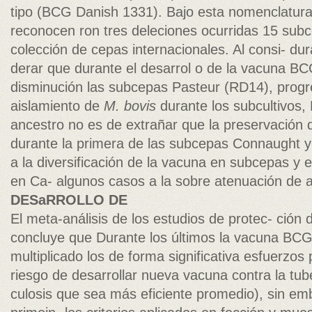
tipo (BCG Danish 1331). Bajo esta nomenclatur
reconocen ron tres deleciones ocurridas 15 sub
colección de cepas internacionales. Al consi- dura
derar que durante el desarrol o de la vacuna B
disminución las subcepas Pasteur (RD14), progres
aislamiento de
M. bovis
durante los subcultivos,
ancestro no es de extrañar que la preservación d
durante la primera de las subcepas Connaught y 
a la diversificación de la vacuna en subcepas y 
en Ca- algunos casos a la sobre atenuación de a
DESaRROLLO DE
El meta-análisis de los estudios de protec- ción di
concluye que Durante los últimos la vacuna BC
multiplicado los de forma significativa esfuerzos 
riesgo de desarrollar nueva vacuna contra la tub
culosis que sea más eficiente promedio), sin emb