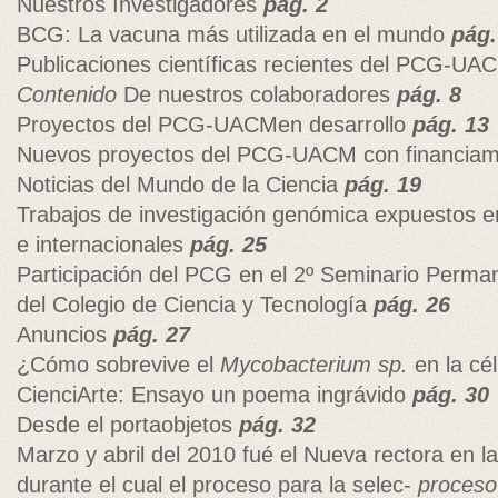
Nuestros Investigadores
pág. 2
BCG: La vacuna más utilizada en el mundo
pág.
Publicaciones científicas recientes del PCG-U
Contenido
De nuestros colaboradores
pág. 8
Proyectos del PCG-UACMen desarrollo
pág. 13
Nuevos proyectos del PCG-UACM con financia
Noticias del Mundo de la Ciencia
pág. 19
Trabajos de investigación genómica expuestos e
e internacionales
pág. 25
Participación del PCG en el 2º Seminario Perma
del Colegio de Ciencia y Tecnología
pág. 26
Anuncios
pág. 27
¿Cómo sobrevive el
Mycobacterium sp.
en la cé
CienciArte: Ensayo un poema ingrávido
pág. 30
Desde el portaobjetos
pág. 32
Marzo y abril del 2010 fué el Nueva rectora en 
durante el cual el proceso para la selec-
proces