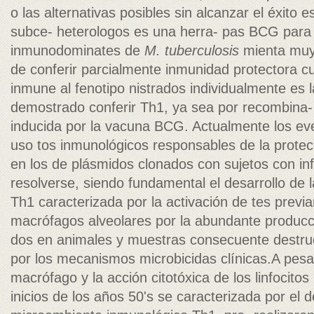
o las alternativas posibles sin alcanzar el éxito e
subce- heterologos es una herra- pas BCG para
inmunodominates de
M. tuberculosis
mienta muy ú
de conferir parcialmente inmunidad protectora 
inmune al fenotipo nistrados individualmente es 
demostrado conferir Th1, ya sea por recombina- 
inducida por la vacuna BCG. Actualmente los ev
uso tos inmunológicos responsables de la protecc
en los de plásmidos clonados con sujetos con in
resolverse, siendo fundamental el desarrollo de 
Th1 caracterizada por la activación de tes previa
macrófagos alveolares por la abundante produc
dos en animales y muestras consecuente destr
por los mecanismos microbicidas clínicas.A pesa
macrófago y la acción citotóxica de los linfocit
inicios de los años 50's se caracterizada por el d