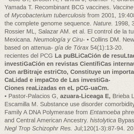
Yamada T. Recombinant BCG vaccines.
Vaccine
of
Mycobacterium tuberculosis
from 2001, 19:40
the complete genome sequence.
Nature.
1998, 3
Rossier ML, Salazar AM. et al. El control de la t
Mexicana.
Neumología y Ciru-
• Collins DM. New
based on attenua-
gía de Tórax
54(1):13-20.
recientes del PCG
La puBLiCaCión de resuLta
investiGaCión en revistas CientífiCas intern
Con arBitraje estriCto, Constituye un import
CaLidad e impaCto de Las investiGa-
Ciones reaLizadas en eL pCG-uaCm.
• Pastor-Palacios G,
azuara-Liceaga E,
Brieba 
Escamilla M. Substance use disorder comorbidity
Family A DNA Polymerase from
Entamoeba
phre
and Central American Ancestry.
histolytica
Bypas
Negl Trop
Schizophr Res.
Jul;120(1-3):87-94. 20