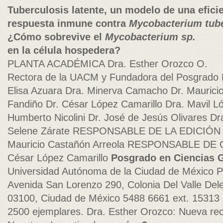
Tuberculosis latente, un modelo de una efici
respuesta inmune contra
Mycobacterium tube
¿Cómo sobrevive el
Mycobacterium sp.
en la célula hospedera?
PLANTA ACADÉMICA Dra. Esther Orozco O.
Rectora de la UACM y Fundadora del Posgrado D
Elisa Azuara Dra. Minerva Camacho Dr. Maurici
Fandiño Dr. César López Camarillo Dra. Mavil 
Humberto Nicolini Dr. José de Jesús Olivares Dr
Selene Zárate RESPONSABLE DE LA EDICIÓ
Mauricio Castañón Arreola RESPONSABLE D
César López Camarillo
Posgrado en Ciencias
Universidad Autónoma de la Ciudad de Méxic
Avenida San Lorenzo 290, Colonia Del Valle Dele
03100, Ciudad de México 5488 6661 ext. 15313 P
2500 ejemplares. Dra. Esther Orozco: Nueva r