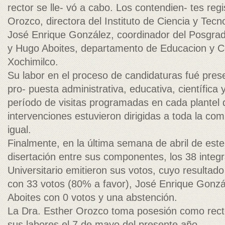
rector se lle- vó a cabo. Los contendien- tes reg
Orozco, directora del Instituto de Ciencia y Tec
José Enrique González, coordinador del Posgr
y Hugo Aboites, departamento de Educacion y 
Xochimilco.
Su labor en el proceso de candidaturas fué prese
pro- puesta administrativa, educativa, científica 
período de visitas programadas en cada plantel
intervenciones estuvieron dirigidas a toda la com
igual.
Finalmente, en la última semana de abril de este
disertación entre sus componentes, los 38 integ
Universitario emitieron sus votos, cuyo resultad
con 33 votos (80% a favor), José Enrique Gonzá
Aboites con 0 votos y una abstención.
La Dra. Esther Orozco toma posesión como rect
sus labores el 7 de mayo del presente año.