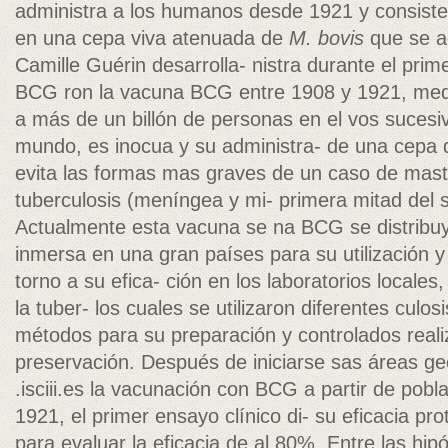
administra a los humanos desde 1921 y consiste
en una cepa viva atenuada de
M. bovis
que se a
Camille Guérin desarrolla- nistra durante el pri
BCG ron la vacuna BCG entre 1908 y 1921, media
a más de un billón de personas en el vos sucesivo
mundo, es inocua y su administra- de una cepa
evita las formas mas graves de un caso de masti
tuberculosis (meníngea y mi- primera mitad del sig
Actualmente esta vacuna se na BCG se distribuy
inmersa en una gran países para su utilización y
torno a su efica- ción en los laboratorios locales
la tuber- los cuales se utilizaron diferentes culos
métodos para su preparación y controlados reali
preservación. Después de iniciarse sas áreas geo
.isciii.es la vacunación con BCG a partir de po
1921, el primer ensayo clínico di- su eficacia pr
para evaluar la eficacia de al 80%. Entre las hi