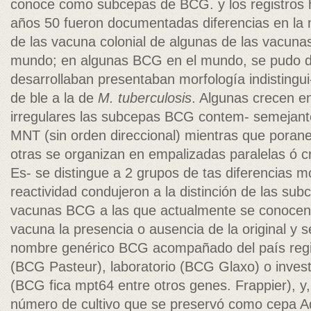
conoce como subcepas de BCG. y los registros h
años 50 fueron documentadas diferencias en la 
de las vacuna colonial de algunas de las vacun
mundo; en algunas BCG en el mundo, se pudo de 
desarrollaban presentaban morfología indistingui
de ble a la de
M. tuberculosis
. Algunas crecen e
irregulares las subcepas BCG contem- semejante
MNT (sin orden direccional) mientras que poran
otras se organizan en empalizadas paralelas ó 
Es- se distingue a 2 grupos de tas diferencias m
reactividad condujeron a la distinción de las su
vacunas BCG a las que actualmente se conocen
vacuna la presencia o ausencia de la original y s
nombre genérico BCG acompañado del país regi
(BCG Pasteur), laboratorio (BCG Glaxo) o invest
(BCG fica mpt64 entre otros genes. Frappier), y
número de cultivo que se preservó como cepa Adi