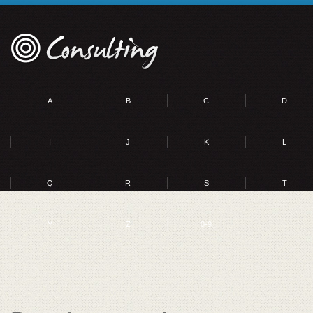
A
B
C
D
I
J
K
L
Q
R
S
T
Y
Z
0-9