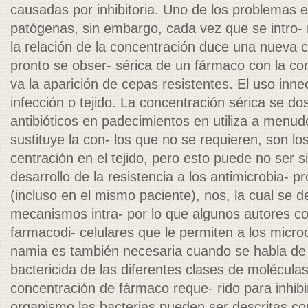
causadas por inhibitoria. Uno de los problemas e
patógenas, sin embargo, cada vez que se intro- n
la relación de la concentración duce una nueva c
pronto se obser- sérica de un fármaco con la co
va la aparición de cepas resistentes. El uso innec
infección o tejido. La concentración sérica se do
antibióticos en padecimientos en utiliza a men
sustituye la con- los que no se requieren, son lo
centración en el tejido, pero esto puede no ser s
desarrollo de la resistencia a los antimicrobia- p
(incluso en el mismo paciente), nos, la cual se d
mecanismos intra- por lo que algunos autores co
farmacodi- celulares que le permiten a los micro
namia es también necesaria cuando se habla de r
bactericida de las diferentes clases de molécula
concentración de fármaco reque- rido para inhibir
organismo las bacterias pueden ser descritas c