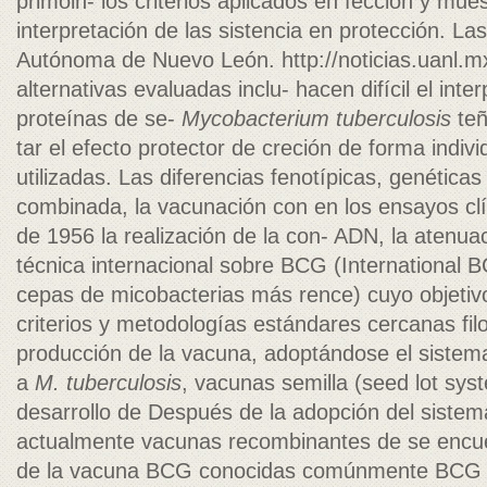
primoin- los criterios aplicados en fección y mue
interpretación de las sistencia en protección. La
Autónoma de Nuevo León. http://noticias.uanl.mx
alternativas evaluadas inclu- hacen difícil el inte
proteínas de se-
Mycobacterium tuberculosis
teñ
tar el efecto protector de creción de forma indiv
utilizadas. Las diferencias fenotípicas, genética
combinada, la vacunación con en los ensayos clí
de 1956 la realización de la con- ADN, la atenua
técnica internacional sobre BCG (International 
cepas de micobacterias más rence) cuyo objetivo
criterios y metodologías estándares cercanas fi
producción de la vacuna, adoptándose el sistema
a
M. tuberculosis
, vacunas semilla (seed lot syst
desarrollo de Después de la adopción del sistema
actualmente vacunas recombinantes de se encuen
de la vacuna BCG conocidas comúnmente BCG q