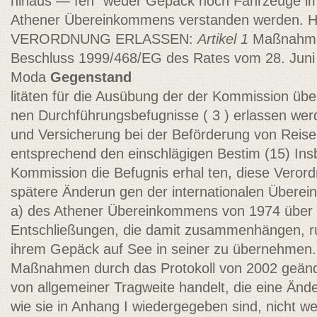
hinaus — fen" weder Gepäck noch Fahrzeuge im S
Athener Übereinkommens verstanden werden
VERORDNUNG ERLASSEN:
Artikel 1
Maßnahme
Beschluss 1999/468/EG des Rates vom 28. Juni 
Moda­
Gegenstand
litäten für die Ausübung der der Kommission übe
nen Durchführungsbefugnisse ( 3 ) erlassen werd
und Versicherung bei der Beförderung von Reis
entsprechend den einschlägigen Bestim­ (15) Ins
Kommission die Befugnis erhal­ ten, diese Vero
spätere Änderun­ gen der internationalen Überei
a) des Athener Übereinkommens von 1974 über d
Entschließungen, die damit zusammenhängen, r
ihrem Gepäck auf See in seiner zu übernehmen. 
Maßnahmen durch das Protokoll von 2002 geänd
von allgemeiner Tragweite handelt, die eine Än
wie sie in Anhang I wiedergegeben sind, nicht 