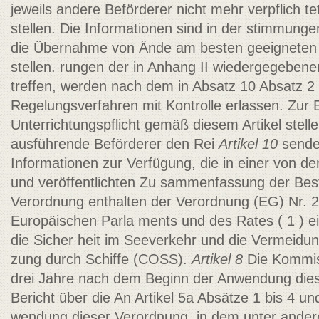
jeweils andere Beförderer nicht mehr verpflich­ te
stellen. Die Informationen sind in der stimmunge
die Übernahme von Ände­ am besten geeigneten
stellen. rungen der in Anhang II wiedergegebene
treffen, werden nach dem in Absatz 10 Absatz 2
Regelungsverfahren mit Kontrolle erlassen.
Zur E
Unterrichtungspflicht gemäß diesem Artikel stell
ausführende Beförderer den Rei­
Artikel 10
sende
Informationen zur Verfügung, die in einer von de
und veröffentlichten Zu­ sammenfassung der Be
Verordnung enthalten der Verordnung (EG) Nr. 
Europäischen Parla­ ments und des Rates ( 1 ) e
die Sicher­ heit im Seeverkehr und die Vermeid
zung durch Schiffe (COSS).
Artikel 8
Die Kommiss
drei Jahre nach dem Beginn der Anwendung die
Bericht über die An­ Artikel 5a Absätze 1 bis 4 u
wendung dieser Verordnung, in dem unter ander