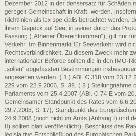
Dezember 2012 in der densersatz für Schäden 
geregelt Gemeinschaft in Kraft. werden. Insofer
Richtlinien als lex spe­ cialis betrachtet werden
ihrem Gepäck auf See, in seiner durch das Prot
Fassung („Athener Übereinkommen"), gilt nur für 
Verkehr. Im Binnenmarkt für Seeverkehr wird nich
Rechtsverbindlichkeit. Zu diesem Zweck mehr zw
internationaler Beförde­ sollten die in den IMO-R
„sollen" abgefassten Bestimmungen insbesondere 
angesehen werden. ( 1 ) ABl. C 318 vom 23.12.20
229 vom 22.9.2006, S. 38. ( 3 ) Stellungnahme 
Parlaments vom 25.4.2007 (ABl. C 74 E vom 20.
Gemeinsamer Standpunkt des Rates vom 6.6.20
29.7.2008, S. 17), Standpunkt des Europäische
24.9.2008 (noch nicht im Amts­ (Anhang I) und d
II) sollten blatt veröffentlicht). Beschluss des 
legisla­ tive Entschließung des Europäischen Pa