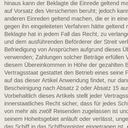
hinaus kann der Beklagte die Einrede geltend 
auf Vorsatz des Versicherten beruht; jedoch kan
anderen Einreden geltend machen, die er in ein
gegen ihn eingeleiteten Verfahren hätte gelten
Beklagte hat in jedem Fall das Recht, zu verlan
und dem ausführenden Beförderer der Streit verk
Befriedigung von Ansprüchen aufgrund dieses 
verwenden; Zahlungen solcher Beträge erfüllen V
diesem Übereinkommen in Höhe der gezahlten Be
Vertragsstaat gestattet den Betrieb eines seine 
auf das dieser Artikel Anwendung findet, nur da
Bescheinigung nach Absatz 2 oder Absatz 15 ausg
Vorbehaltlich dieses Artikels stellt jeder Vertrags
innerstaatliches Recht sicher, dass für jedes Sch
von mehr als zwölf Reisenden zugelassen ist un
seinem Hoheitsgebiet anläuft oder verlässt, ung
das Schiff in das Schiffsregister eingetragen ist