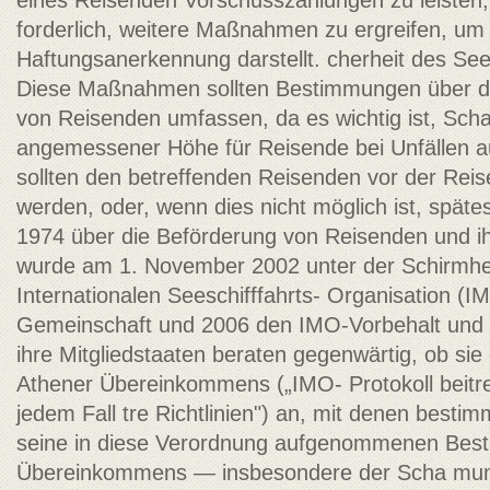
eines Reisenden Vorschusszahlungen zu leisten
forderlich, weitere Maßnahmen zu ergreifen, um d
Haftungsanerkennung darstellt. cherheit des Se
Diese Maßnahmen sollten Bestimmungen über di
von Reisenden umfassen, da es wichtig ist, Sch
angemessener Höhe für Reisende bei Unfällen a
sollten den betreffenden Reisenden vor der Reise
werden, oder, wenn dies nicht möglich ist, späte
1974 über die Beförderung von Reisenden und i
wurde am 1. November 2002 unter der Schirmhe
Internationalen Seeschifffahrts- Organisation 
Gemeinschaft und 2006 den IMO-Vorbehalt und d
ihre Mitgliedstaaten beraten gegenwärtig, ob si
Athener Übereinkommens („IMO- Protokoll beitrete
jedem Fall tre­ Richtlinien") an, mit denen bes
seine in diese Verordnung aufgenommenen Besti
Übereinkommens — insbesondere der Scha­ mun