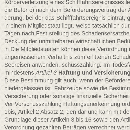
Körperverletzung eines Schifffahrtsereignisses le
die Beför­ c) nach dem Beförderungsvertrag der
derung, bei der das Schifffahrtsereignis eintrat, 
in einem Mitgliedstaat liegt. weise tatsächlich du
Tagen nach Fest­ stellung des Schadensersatzber
Deckung der unmittelbaren wirtschaftlichen Bed
in Die Mitgliedstaaten können diese Verordnung a
angemessenem Verhältnis zum erlittenen Schade
Seereisen anwenden.
schusszahlung. Im Todesfa
mindestens
Artikel 3
Haftung und Versicherun
Diese Bestimmung gilt auch, wenn der Befördere
niedergelassen ist. Fahrzeuge sowie die Bestim
Versicherung oder sonstige finanzielle Sicherheit
Ver­ Vorschusszahlung Haftungsanerkennung ord
1bis, Artikel 2 Absatz 2, den dar und kann mit de
Grundlage dieser Artikeln 3 bis 16 sowie den Art
Verordnung gezahlten Beträgen verrechnet werd