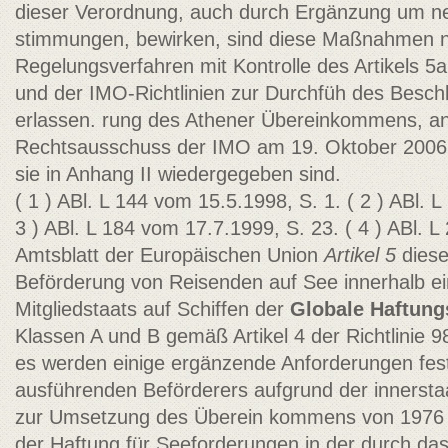
dieser Verordnung, auch durch Ergänzung um ne
stimmungen, bewirken, sind diese Maßnahmen 
Regelungsverfahren mit Kontrolle des Artikels 5
und der IMO-Richtlinien zur Durchfüh­ des Besc
erlassen. rung des Athener Übereinkommens,
Rechtsausschuss der IMO am 19. Oktober 2006 („
sie in Anhang II wiedergegeben sind.
( 1 ) ABl. L 144 vom 15.5.1998, S. 1. ( 2 ) ABl. 
3 ) ABl. L 184 vom 17.7.1999, S. 23. ( 4 ) ABl. L
Amtsblatt der Europäischen Union
Artikel 5
diese
Beförderung von Reisenden auf See innerhalb ei
Mitgliedstaats auf Schiffen der
Globale Haftun
Klassen A und B gemäß Artikel 4 der Richtlinie 9
es werden einige ergänzende Anforderungen fest
ausführenden Beförderers aufgrund der innerstaa
zur Umsetzung des Überein­ kommens von 1976
der Haftung für Seeforderungen in der durch das