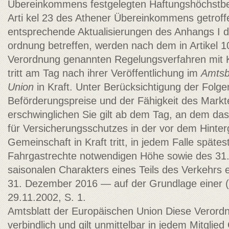
Übereinkommens festgelegten Haftungshöchstbe
Arti­ kel 23 des Athener Übereinkommens getrof
entsprechende Aktualisierungen des Anhangs I d
ordnung betreffen, werden nach dem in Artikel 1
Verordnung genannten Regelungsverfahren mit K
tritt am Tag nach ihrer Veröffentlichung im
Amtsb
Union
in Kraft. Unter Berücksichtigung der Folgen
Beförderungspreise und der Fähigkeit des Markt
erschwinglichen Sie gilt ab dem Tag, an dem d
für Versicherungsschutzes in der vor dem Hinterg
Gemeinschaft in Kraft tritt, in jedem Falle späte
Fahrgastrechte notwendigen Höhe sowie des 31
saisonalen Charakters eines Teils des Verkehrs e
31. Dezember 2016 — auf der Grundlage einer (
29.11.2002, S. 1.
Amtsblatt der Europäischen Union Diese Verordnun
verbindlich und gilt unmittelbar in jedem Mitgli