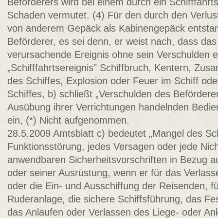
Beförderers wird bei einem durch ein Schifffahrt
Schaden vermutet. (4) Für den durch den Verlus
von anderem Gepäck als Kabinengepäck entstan
Beförderer, es sei denn, er weist nach, dass d
verursachende Ereignis ohne sein Verschulden ei
„Schifffahrtsereignis" Schiffbruch, Kentern, Z
des Schiffes, Explosion oder Feuer im Schiff od
Schiffes, b) schließt „Verschulden des Befördere
Ausübung ihrer Verrichtungen handelnden Bedie
ein, (*) Nicht aufgenommen.
28.5.2009 Amtsblatt c) bedeutet „Mangel des Sch
Funktionsstörung, jedes Versagen oder jede Nich
anwendbaren Sicherheitsvorschriften in Bezug auf
oder seiner Ausrüstung, wenn er für das Verlass
oder die Ein- und Ausschiffung der Reisenden, fü
Ruderanlage, die sichere Schiffsführung, das F
das Anlaufen oder Verlassen des Liege- oder Ank