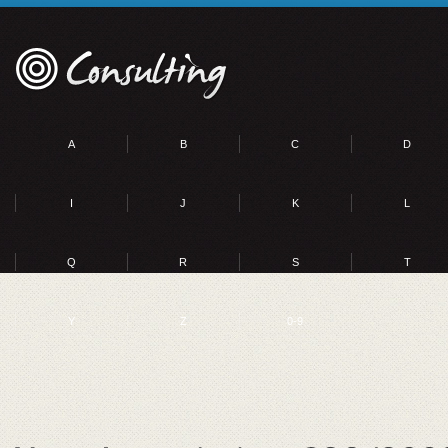
A
B
C
D
I
J
K
L
Q
R
S
T
Y
Z
0-9