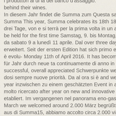
i produttori al di là del banco d'assaggio.
behind their wines.
In diesem Jahr findet die Summa zum Questa sar
Summa This year, Summa celebrates its 18th 18.
drei Tage, von e si terrà per la prima volta in un a
be held for the first time Samstag, 9. bis Montag,
da sabato 9 a lunedì 11 aprile. Dal over three da
erweitert. Seit der ersten Edition hat sich primo 
è evolu- Monday 11th of April 2016. It has beco
für Jahr durch neue ta continuamente di anno in
successful, overall appreciated Schwerpunkte wei
dosi sempre nuove priorità. Da al ora si è and w
year inzwischen zu einem geschätzten Event in
molto ricercato after year on new and innovativ
etabliert. Im vergangenen nel panorama eno-gas
March we welcomed around 2.000 März begrüßte
aus di Summa15, abbiamo accolto circa 2.000 vi