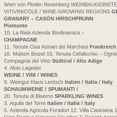
Wein von Ploder-Rosenberg WEINBAUGEBIETE
VITIVINICOLE / WINE-GROWING REGIONS
G
GRANARY – CASÒN HIRSCHPRUNN
Piemonte
10. La Raia Azienda Biodinamica –
CHAMPAGNE
11. Tenute Cisa Asinari dei Marchesi
Frankreich 
16. Maison Boizel 15. Tenuta Cefalicchio – Ogni
Compagnia del Vino
Südtirol / Alto Adige
4. Alois Lageder
WEINE / VINI / WINES
9. Weingut Klaus Lentsch
Italien / Italia / Italy
SCHAUMWEINE / SPUMANTI /
20. Tenuta di Biserno
SPARKLING WINES
3. Aquila del Torre
Italien / Italia / Italy
5. Azienda Agricola Foradori 12. Villa Caviciana 1