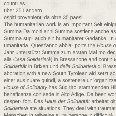
countries.
über 35 Ländern.
ospiti provenienti da oltre 35 paesi.
The humanitarian work is an important Seit einig
Summa Da molti anni Summa sostiene anche as
Summa sup- auch ein humanitärer Gedanke. In d
umanitaria. Quest'anno abbia- ports the
House of
Jahr unterstützt Summa zum ersten Mal mo decis
alla
Casa
Solidarietà
) in Bressanone and continu
Solidarität
in Brixen und
della Solidarietà
di Bress
aboration with a new South Tyrolean aid setzt s
einer aus nuare quindi, a sostenere un´organizz
House of Solidarity
has Süd tirol stammenden Hilf
beneficenza con sede in Alto Adige. Da been work
desper- fort. Das
Haus der Solidarität
arbeitet olt
Solidarietà
ate situations. They deal with traumat
Menschen in teilweise aiuta persone in difficoltà. 