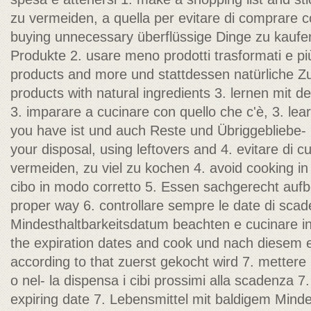
zu vermeiden, a quella per evitare di comprare c
buying unnecessary überflüssige Dinge zu kaufen
Produkte 2. usare meno prodotti trasformati e pi
products and more und stattdessen natürliche Zut
products with natural ingredients 3. lernen mit 
3. imparare a cucinare con quello che c'è, 3. le
you have ist und auch Reste und Übriggebliebe- 
your disposal, using leftovers and 4. evitare di c
vermeiden, zu viel zu kochen 4. avoid cooking in
cibo in modo corretto 5. Essen sachgerecht aufb
proper way 6. controllare sempre le date di sca
Mindesthaltbarkeitsdatum beachten e cucinare in
the expiration dates and cook und nach diesem 
according to that zuerst gekocht wird 7. mettere i
o nel- la dispensa i cibi prossimi alla scadenza 7
expiring date 7. Lebensmittel mit baldigem Minde