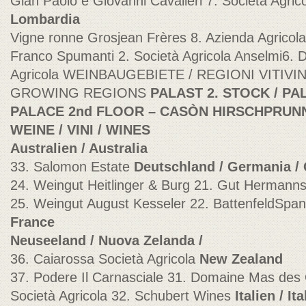
Gian Paolo e Giovanni Cavalleri 7. Società Agric
Lombardia
Vigne ronne Grosjean Frères 8. Azienda Agricola
Franco Spumanti 2. Società Agricola Anselmi6. 
Agricola WEINBAUGEBIETE / REGIONI VITIVI
GROWING REGIONS
PALAST 2. STOCK / PA
PALACE 2nd FLOOR – CASÒN HIRSCHPRUN
WEINE / VINI / WINES
Australien / Australia
33. Salomon Estate
Deutschland / Germania /
24. Weingut Heitlinger & Burg 21. Gut Hermannsb
25. Weingut August Kesseler 22. BattenfeldSpan
France
Neuseeland / Nuova Zelanda /
36. Caiarossa Società Agricola
New Zealand
37. Podere Il Carnasciale 31. Domaine Mas des 
Società Agricola 32. Schubert Wines
Italien / Ita