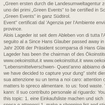
„Green ersten durch die Landesumweltagentur z
uno dei primi „Green Events" to be certified in Sou
„Green Events" in ganz Südtirol.
Event" certificati dal 'Agenzia per l'Ambiente en
province.
Alois Lageder ist seit dem Ableben von di tutta l'
seguito al a Since Hans Glauber passed away i
Jahr 2008 der Präsident scomparsa di Hans Glaub
Lageder has been the chairman of des Ökoinstit
www.oekoinstitut.it www.oekoinstitut.it www.oeko
"Lebensmittelverschwen- Quest'anno abbiamo dec
we have decided to capture your dung" steht die
sua attenzione su un tema a noi caro: attention o
matters lo spreco alimentare. to us: food waste.
kann: Il suo contributo personale al riguardo: You
this topic: 1. eine Einkaufsliste machen und sich 1
spesa e attenersi 1. make a shopping list and sti