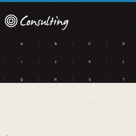
A
B
C
D
I
J
K
L
Q
R
S
T
Y
Z
0-9