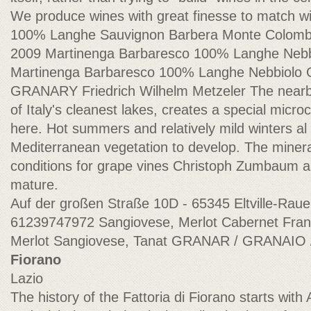
We produce wines with great finesse to match wi
100% Langhe Sauvignon Barbera Monte Colomb
2009 Martinenga Barbaresco 100% Langhe Neb
Martinenga Barbaresco 100% Langhe Nebbiol
GRANARY Friedrich Wilhelm Metzeler The nearby
of Italy's cleanest lakes, creates a special micro
here. Hot summers and relatively mild winters al 
Mediterranean vegetation to develop. The mineralr
conditions for grape vines Christoph Zumbaum an
mature.
Auf der großen Straße 10D - 65345 Eltville-Ra
61239747972 Sangiovese, Merlot Cabernet Fran
Merlot Sangiovese, Tanat GRANAR / GRANAI
Fiorano
Lazio
The history of the Fattoria di Fiorano starts wit