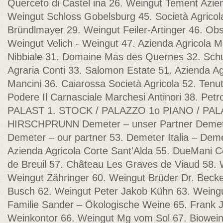
Querceto di Castel ina 26. Weingut Tement Azien
Weingut Schloss Gobelsburg 45. Società Agricol
Bründlmayer 29. Weingut Feiler-Artinger 46. Ob
Weingut Velich - Weingut 47. Azienda Agricola 
Nibbiale 31. Domaine Mas des Quernes 32. Sch
Agraria Conti 33. Salomon Estate 51. Azienda Agr
Mancini 36. Caiarossa Società Agricola 52. Tenu
Podere Il Carnasciale Marchesi Antinori 38. Petro
PALAST 1. STOCK / PALAZZO 1o PIANO / PA
HIRSCHPRUNN Demeter – unser Partner Demeter
Demeter – our partner 53. Demeter Italia – Dem
Azienda Agricola Corte Sant'Alda 55. DueMani C
de Breuil 57. Château Les Graves de Viaud 58. 
Weingut Zähringer 60. Weingut Brüder Dr. Beck
Busch 62. Weingut Peter Jakob Kühn 63. Weingu
Familie Sander – Ökologische Weine 65. Frank 
Weinkontor 66. Weingut Mg vom Sol 67. Bioweing