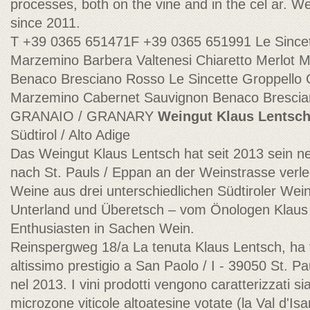
processes, both on the vine and in the cel ar. We
since 2011.
T +39 0365 651471F +39 0365 651991 Le Sincett
Marzemino Barbera Valtenesi Chiaretto Merlot 
Benaco Bresciano Rosso Le Sincette Groppello 
Marzemino Cabernet Sauvignon Benaco Bresci
GRANAIO / GRANARY
Weingut Klaus Lentsc
Südtirol / Alto Adige
Das Weingut Klaus Lentsch hat seit 2013 sein 
nach St. Pauls / Eppan an der Weinstrasse verl
Weine aus drei unterschiedlichen Südtiroler Wei
Unterland und Überetsch – vom Önologen Klaus
Enthusiasten in Sachen Wein.
Reinspergweg 18/a La tenuta Klaus Lentsch, ha tr
altissimo prestigio a San Paolo / I - 39050 St. P
nel 2013. I vini prodotti vengono caratterizzati s
microzone viticole altoatesine votate (la Val d'Is