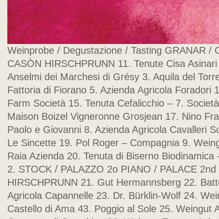
Weinprobe / Degustazione / Tasting GRANAR
CASÒN HIRSCHPRUNN 11. Tenute Cisa Asinari 2.
Anselmi dei Marchesi di Grésy 3. Aquila del Torre
Fattoria di Fiorano 5. Azienda Agricola Foradori 14
Farm Società 15. Tenuta Cefalicchio – 7. Società
Maison Boizel Vigneronne Grosjean 17. Nino Fr
Paolo e Giovanni 8. Azienda Agricola Cavalleri S
Le Sincette 19. Pol Roger – Compagnia 9. Weing
Raia Azienda 20. Tenuta di Biserno Biodinamic
2. STOCK / PALAZZO 2o PIANO / PALACE 2
HIRSCHPRUNN 21. Gut Hermannsberg 22. Batten
Agricola Capannelle 23. Dr. Bürklin-Wolf 24. Wei
Castello di Ama 43. Poggio al Sole 25. Weingut 