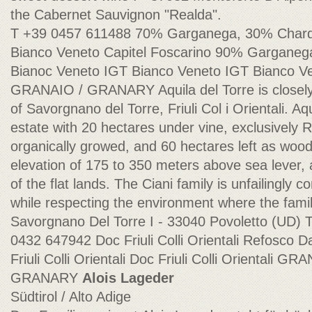
the Cabernet Sauvignon "Realda".
T +39 0457 611488 70% Garganega, 30% Chard
Bianco Veneto Capitel Foscarino 90% Gargane
Bianoc Veneto IGT Bianco Veneto IGT Bianco 
GRANAIO / GRANARY Aquila del Torre is closely 
of Savorgnano del Torre, Friuli Col i Orientali. Aqu
estate with 20 hectares under vine, exclusively
organically growed, and 60 hectares left as woodl
elevation of 175 to 350 meters above sea lever,
of the flat lands. The Ciani family is unfailingly
while respecting the environment where the famil
Savorgnano Del Torre I - 33040 Povoletto (UD)
0432 647942 Doc Friuli Colli Orientali Refosco 
Friuli Colli Orientali Doc Friuli Colli Orientali
GRANARY
Alois Lageder
Südtirol / Alto Adige