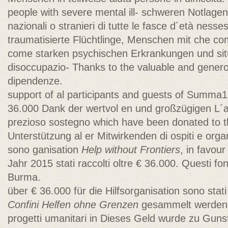
people with severe mental ill- schweren Notlage
nazionali o stranieri di tutte le fasce d´età ness
traumatisierte Flüchtlinge, Menschen mit che co
come starken psychischen Erkrankungen und situazio
disoccupazio- Thanks to the valuable and genero
dipendenze.
support of al participants and guests of Summa
36.000 Dank der wertvol en und großzügigen L´a
prezioso sostegno which have been donated to th
Unterstützung al er Mitwirkenden di ospiti e org
sono ganisation
Help without Frontiers
, in favou
Jahr 2015 stati raccolti oltre € 36.000. Questi fon
Burma.
über € 36.000 für die Hilfsorganisation sono stat
Confini
Helfen ohne Grenzen
gesammelt werden. 
progetti umanitari in Dieses Geld wurde zu Guns