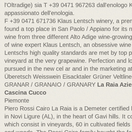
l'Oltradige) sia T +39 0471 967263 dall'enologo 
appassionato dell'enologia.
F +39 0471 671736 Klaus Lentsch winery, a pre
found a top place in San Paolo / Appiano for its 
wine from three different Alto Adige wine-growin
of wine expert Klaus Lentsch, an obsessive wine
Lentschs high quality standards are met by top 
vineyard at the very grapewine. Perfection and lov
pursued in the new cel ar and in the marketing 
Überetsch Weisswein Eisacktaler Grüner Veltlin
GRANAR / GRANAIO / GRANARY
La Raia Azi
Cascina Cucco
Piemonte
Piero Rossi Cairo La Raia is a Demeter certified
in Novi Ligure (AL), in the heart of Gavi hills. It
which consist in vineyards, 60 in cultivated fields