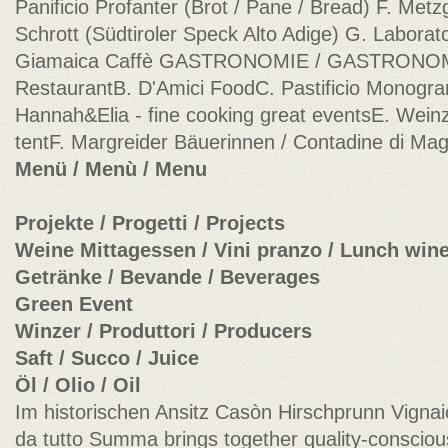
Panificio Profanter (Brot / Pane / Bread) F. Metz
Schrott (Südtiroler Speck Alto Adige) G. Laborato
Giamaica Caffè GASTRONOMIE / GASTRONO
RestaurantB. D'Amici FoodC. Pastificio Monogran
Hannah&Elia - fine cooking great eventsE. Weinze
tentF. Margreider Bäuerinnen / Contadine di Mag
Menü / Menù / Menu
Projekte / Progetti / Projects
Weine Mittagessen / Vini pranzo / Lunch win
Getränke / Bevande / Beverages
Green Event
Winzer / Produttori / Producers
Saft / Succo / Juice
Öl / Olio / Oil
Im historischen Ansitz Casòn Hirschprunn Vignaio
da tutto Summa brings together quality-consciou