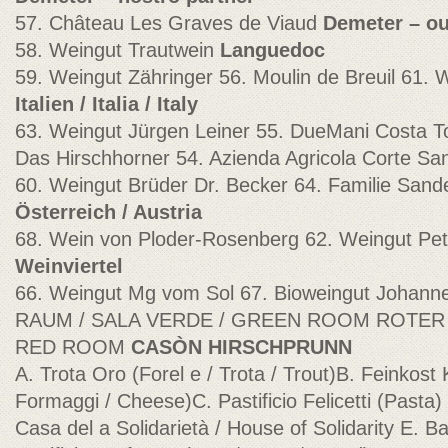
57. Château Les Graves de Viaud
Demeter – ou
58. Weingut Trautwein
Languedoc
59. Weingut Zähringer 56. Moulin de Breuil 61.
Italien / Italia / Italy
63. Weingut Jürgen Leiner 55. DueMani Costa T
Das Hirschhorner 54. Azienda Agricola Corte Sa
60. Weingut Brüder Dr. Becker 64. Familie Sand
Österreich / Austria
68. Wein von Ploder-Rosenberg 62. Weingut Pe
Weinviertel
66. Weingut Mg vom Sol 67. Bioweingut Johann
RAUM / SALA VERDE / GREEN ROOM ROTER 
RED ROOM
CASÒN HIRSCHPRUNN
A. Trota Oro (Forel e / Trota / Trout)B. Feinkost 
Formaggi / Cheese)C. Pastificio Felicetti (Pasta) 
Casa del a Solidarietà / House of Solidarity E. B