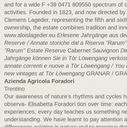
and for a wide F +39 0471 809550 spectrum of cul
activities. Founded in 1823, and now directed by
Clemens Lageder, representing the fifth and sixt
ownership, the estate combines tradition and inn
www.aloislageder.eu
Erlesene Jahrgänge aus de
Reserve / Annate storiche dal a Riserva "Rarum"
"Rarum" Estate Reserve
Cabernet Sauvignon
Di
Jahrgänge können Sie in Tòr Löwengang verkoste
annate correnti e nuove a Tòr Löwengang / You c
new vintages at Tòr Löwengang
GRANAR / GRA
Azienda Agricola Foradori
Trentino
Our awareness of nature's rhythms and cycles h
observa- Elisabetta Foradori tion over time: ea
experiences, every day teaches us something n
understanding. We have learnt to pay attention a