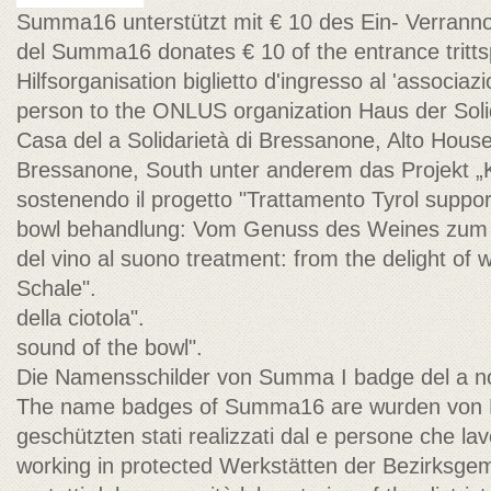
Summa16 unterstützt mit € 10 des Ein- Verranno
del Summa16 donates € 10 of the entrance tritts
Hilfsorganisation biglietto d'ingresso al 'associ
person to the ONLUS organization Haus der Solida
Casa del a Solidarietà di Bressanone, Alto House 
Bressanone, South unter anderem das Projekt „
sostenendo il progetto "Trattamento Tyrol support
bowl behandlung: Vom Genuss des Weines zum ci
del vino al suono treatment: from the delight of 
Schale".
della ciotola".
sound of the bowl".
Die Namensschilder von Summa I badge del a no
The name badges of Summa16 are wurden von
geschützten stati realizzati dal e persone che l
working in protected Werkstätten der Bezirksgeme