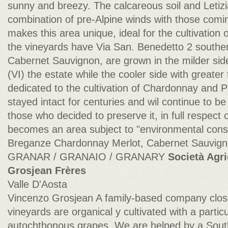
sunny and breezy. The calcareous soil and Letiz
combination of pre-Alpine winds with those comin
makes this area unique, ideal for the cultivation o
the vineyards have Via San. Benedetto 2 southe
Cabernet Sauvignon, are grown in the milder sid
(VI) the estate while the cooler side with greate
dedicated to the cultivation of Chardonnay and Pi
stayed intact for centuries and wil continue to be
those who decided to preserve it, in full respect o
becomes an area subject to "environmental const
Breganze Chardonnay Merlot, Cabernet Sauvign
GRANAR / GRANAIO / GRANARY
Società Agr
Grosjean Frères
Valle D'Aosta
Vincenzo Grosjean A family-based company close
vineyards are organical y cultivated with a particu
autochthonous grapes. We are helped by a Sout