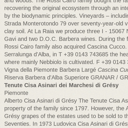
and woods. The Rossi Cairo family bought the fa
recovering the original ecosystem through an inte
by the biodynamic principles. Vineyards – includ
Strada Monterotondo 79 over seventy-year-old v
clay soil. At La Raia we produce three I - 15067
Gavi and two D.O.C. Barbera wines. During the f
Rossi Cairo family also acquired Cascina Cucco. 
Serralunga d'Alba, in T +39 0143 743685 the hea
where mainly Nebbiolo is cultivated. F +39 0143
Vigna della Piemonte Barbera Largé
Cascina Cu
Riserva Barbera d'Alba Superiore GRANAR /
Tenute Cisa Asinari dei Marchesi di Grésy
Piemonte
Alberto Cisa Asinari di Grésy The Tenute Cisa A
property of the family since 1797. However, the 
Grésy grapes of the estates used to be sold to the
Seventies. In 1973 Ludovica Cisa Asinari di Grés