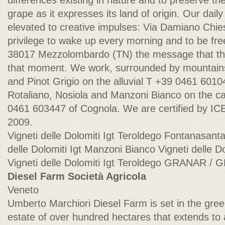
differences existing in nature and to preserve the
grape as it expresses its land of origin. Our dail
elevated to creative impulses: Via Damiano Chiesa
privilege to wake up every morning and to be free
38017 Mezzolombardo (TN) the message that the
that moment. We work, surrounded by mountains,
and Pinot Grigio on the alluvial T +39 0461 6010
Rotaliano, Nosiola and Manzoni Bianco on the ca
0461 603447 of Cognola. We are certified by I
2009.
Vigneti delle Dolomiti Igt Teroldego Fontanasant
delle Dolomiti Igt Manzoni Bianco Vigneti delle Do
Vigneti delle Dolomiti Igt Teroldego GRANAR
Diesel Farm Società Agricola
Veneto
Umberto Marchiori Diesel Farm is set in the green
estate of over hundred hectares that extends to 