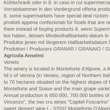
Kühlschrank oder in 8. in caso in cui supermerca
Vorratskammer in den Vordergrund offerta prodot
8. some supermarkets have special deal rücken 
prodotti appena confezionati for foods that are n
them instead of buying products 8. wenn Super
bot haben, dessen Mindesthaltbarkeits-datum in 
Produkte jenen mit längerem Haltbarkeitsdatum
Produttori / Producers GRANAR / GRANAIO /
Agricola Anselmi
Veneto
The winery is located in Monteforte d'Alpone, a l
hil s of Verona (in Veneto, region of Northern Ita
to 70 hectares situated on the highest slopes of 
Monteforte and Soave and the main grape variet
Annual production is 650.000, 700.000 bottles of
Vincenzo", the two cru wines "Capitel Foscarino"
sweet dessert wine I - 37032 Monteforte D'Alpone