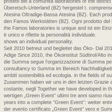
protetti del a comunità laboratories of the distri
Überetsch-Unterland (BZ) hergestel t. comprenso
Atesina Oltradige-Bassa Atesina (BZ). Each pro
den Famos Werkstätten (BZ). Ogni prodotto del 
the Famos laboratories is unique and ist ein Ein
è unico e riflette la personalità individuale.
shows an individual personality.
Seit 2010 betreut und begleitet das Öko- Dal 2010
Adige Since 2010, the Ökoinstitut Südtirol/Alto ins
die Summa segue l'organizzazione di Summa per
consultancy to Summa im Bereich Nachhaltigkeit 
ambiti sostenibilità ed ecologia. in the fields of s
Zusammen haben wir uns in den letzten Grazie
costante, negli Together we have developed in th
wertigen „Green Event" ultimi tre anni siamo riusc
years into a complete "Green Event": weiter ent
der evento certificato „Green Event" vero e Summ