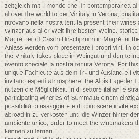
zeitgleich mit il mondo che, in contemporanea al
al over the world to der Vinitaly in Verona, quali
ritrovano nella nostra tenuta present their wines 
Winzer aus al er Welt ihre besten Weine. storic
Magrè per of Casòn Hirschprunn in Magrè, at t
Anlass werden vom presentare i propri vini. In o
the Vinitaly takes place in Weingut und den tei
evento speciale la nostra tenuta Verona. For this 
unique Fachleute aus dem In- und Ausland e i viti
invitano esperti atmosphere, the Alois Lageder E
nutzen die Möglichkeit, in di settore italiani e stra
participating wineries of Summa16 einem einzig
possibilità di assaggiare e di conoscere invite 
abroad in zu verkosten und die Winzer hinter de
ambiente unico, order to meet the winemakers t
kennen zu lernen.