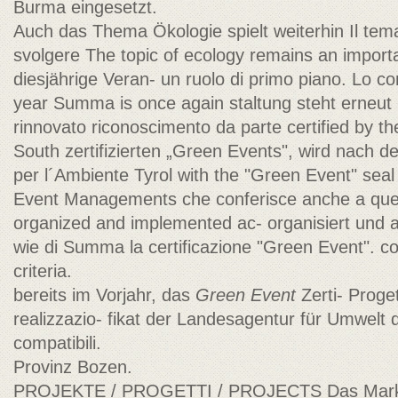
Burma eingesetzt.
Auch das Thema Ökologie spielt weiterhin Il tema
svolgere The topic of ecology remains an importa
diesjährige Veran- un ruolo di primo piano. Lo c
year Summa is once again staltung steht erneut 
rinnovato riconoscimento da parte certified by 
South zertifizierten „Green Events", wird nach d
per l´Ambiente Tyrol with the "Green Event" seal
Event Managements che conferisce anche a ques
organized and implemented ac- organisiert und 
wie di Summa la certificazione "Green Event". c
criteria.
bereits im Vorjahr, das
Green Event
Zerti- Proge
realizzazio- fikat der Landesagentur für Umwelt 
compatibili.
Provinz Bozen.
PROJEKTE / PROGETTI / PROJECTS Das Marke