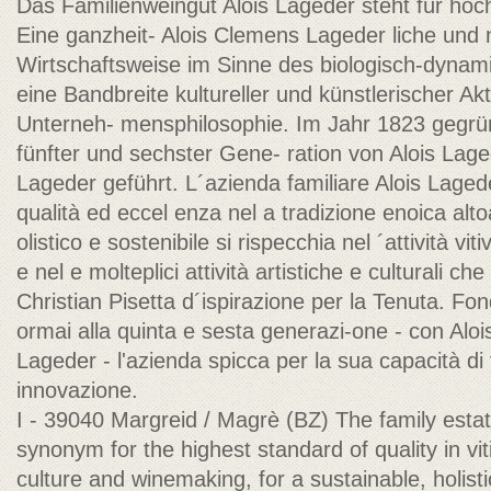
Das Familienweingut Alois Lageder steht für höc
Eine ganzheit- Alois Clemens Lageder liche und 
Wirtschaftsweise im Sinne des biologisch-dyna
eine Bandbreite kultureller und künstlerischer Akt
Unterneh- mensphilosophie. Im Jahr 1823 gegrün
fünfter und sechster Gene- ration von Alois Lag
Lageder geführt. L´azienda familiare Alois Laged
qualità ed eccel enza nel a tradizione enoica alto
olistico e sostenibile si rispecchia nel ´attività vi
e nel e molteplici attività artistiche e culturali che
Christian Pisetta d´ispirazione per la Tenuta. Fo
ormai alla quinta e sesta generazi-one - con Alo
Lageder - l'azienda spicca per la sua capacità di
innovazione.
I - 39040 Margreid / Magrè (BZ) The family estat
synonym for the highest standard of quality in v
culture and winemaking, for a sustainable, holist