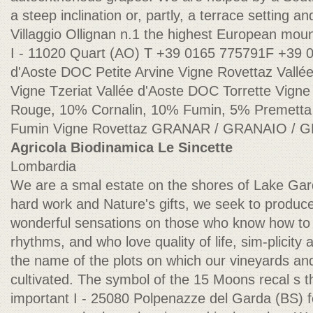
a steep inclination or, partly, a terrace setting an
Villaggio Ollignan n.1 the highest European moun
I - 11020 Quart (AO) T +39 0165 775791F +39 
d'Aoste DOC Petite Arvine Vigne Rovettaz Vallé
Vigne Tzeriat Vallée d'Aoste DOC Torrette Vigne
Rouge, 10% Cornalin, 10% Fumin, 5% Premetta
Fumin Vigne Rovettaz GRANAR / GRANAIO /
Agricola Biodinamica Le Sincette
Lombardia
We are a smal estate on the shores of Lake Gard
hard work and Nature's gifts, we seek to produc
wonderful sensations on those who know how to 
rhythms, and who love quality of life, sim-plicity
the name of the plots on which our vineyards and
cultivated. The symbol of the 15 Moons recal s t
important I - 25080 Polpenazze del Garda (BS) f