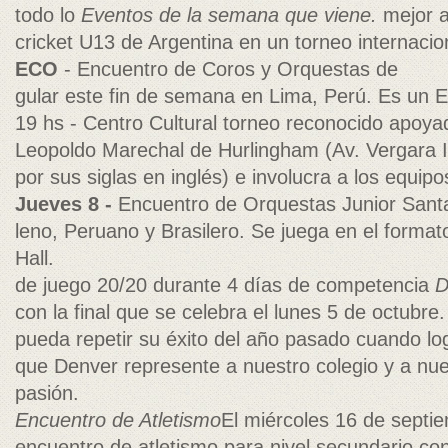
todo lo
Eventos de la semana que viene.
mejor a
cricket U13 de Argentina en un torneo internaci
ECO
- Encuentro de Coros y Orquestas de
gular este fin de semana en Lima, Perú. Es un 
19 hs - Centro Cultural torneo reconocido apoya
Leopoldo Marechal de Hurlingham (Av. Vergara In
por sus siglas en inglés) e involucra a los equip
Jueves 8 -
Encuentro de Orquestas Junior Sant
leno, Peruano y Brasilero. Se juega en el formato 
Hall.
de juego 20/20 durante 4 días de competencia
D
con la final que se celebra el lunes 5 de octubr
pueda repetir su éxito del año pasado cuando log
que Denver represente a nuestro colegio y a nue
pasión.
Encuentro de Atletismo
El miércoles 16 de sept
encuentro de atletismo para nivel secundario con