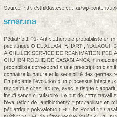
Source: http://sthildas.esc.edu.ar/wp-content/up
Pédiatrie 1 P1- Antibiothérapie probabiliste en m
pédiatrique O.EL ALLAM, Y.HARTI, Y.ALAOUI
A.CHLILEK SERVICE DE REANIMATION PEDI
CHU IBN ROCHD DE CASABLANCA Introduction : 
probabiliste correspond à une prescription d'anti
connaitre la nature et la sensibilité des germes r
En pédiatrie l'évolution d'un processus infectieu
rapide que chez l'adulte, avec le risque d'appari
insuffisance circulatoire. Le but de notre travail e
l'évaluation de l'antibiothérapie probabiliste en m
pédiatrique polyvalente CHU Ibn Rochd de Casab
méthodes : Etude rétrospective étalée sur 11 mo