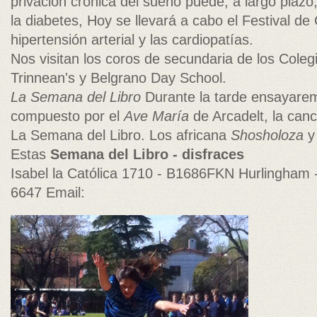
privación crónica del sueño puede, a largo plazo, 
la diabetes, Hoy se llevará a cabo el Festival de
hipertensión arterial y las cardiopatías.
Nos visitan los coros de secundaria de los Coleg
Trinnean's y Belgrano Day School.
La Semana del Libro
Durante la tarde ensayare
compuesto por el
Ave María
de Arcadelt, la can
La Semana del Libro. Los africana
Shosholoza
y
Estas
Semana del Libro - disfraces
Isabel la Católica 1710 - B1686FKN Hurlingham -
6647 Email: