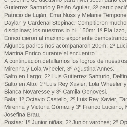
Gutierrez Santurio y Belén Aguilar, 3º participaci
Patricio de Luján, Ema Nuss y Melanie Tempone
Daylan y Cardenal Stepinac. Compitieron muchos
disciplinas; los nuestros lo hi- 150m: 1º Pía Izzo, 
Enrico cieron al máximo exponente demostrando 
Algunos padres nos acompañaron 200m: 2º Luci
Martina Enrico durante el encuentro.
A continuación detallamos los logros de nuestro
Mirenna y Lola Wheeler, 3º Agustina Annes.
Salto en Largo: 2º Luis Gutierrez Santurio, Delfin
Salto en Alto: 1º Luis Rey Xavier, Lola Wheeler y
Bianca Novaresse y 3º Camila Genovesi.
Bala: 1º Octavio Castello, 2º Luis Rey Xavier, T
Mirenna y Victoria Gómez y 3º Franco Luciano, M
Josefina Brau.
Postas: 1º Junior niñas; 2º Junior varones; 2º O