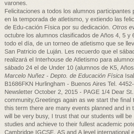
varones.
Felicitaciones a todos los alumnos participantes
en la temporada de atletismo, y extiendo las feli
de Edu-cación Física por su dedicación.
Otros e
octubre los alumnos clasificados de Años 4, 5 y 
todo el día, de un torneo de atletismo que se lle
San Patricio de Luján. Les recuerdo que el sába
realizará el Interhouse de Atletismo para alumno
sábado 24 el de Under 10 (alumnos de K5, Años 
Marcelo Nuñez - Depto. de Educación Física
Isab
B1686FKN Hurlingham - Buenos Aires Tel. 4452
Newsletter October 2, 2015 - PAGE 1/4 Dear St. H
community,Greetings again as we start the final 
this term there are many events planned and in t
will be very busy, I trust that our students will be
studies and achieve to their fullest academic poten
Cambridge IGCSE, AS and A level internationa