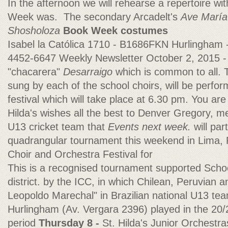
In the afternoon we will rehearse a repertoire w
Week was. The secondary Arcadelt's
Ave María
Shosholoza
Book Week costumes
Isabel la Católica 1710 - B1686FKN Hurlingham
4452-6647 Weekly Newsletter October 2, 2015 
"chacarera"
Desarraigo
which is common to all. 
sung by each of the school choirs, will be perform
festival which will take place at 6.30 pm. You are a
Hilda's wishes all the best to Denver Gregory, m
U13 cricket team that
Events next week.
will par
quadrangular tournament this weekend in Lima,
Choir and Orchestra Festival for
This is a recognised tournament supported Scho
district. by the ICC, in which Chilean, Peruvian 
Leopoldo Marechal" in Brazilian national U13 team
Hurlingham (Av. Vergara 2396) played in the 20
period
Thursday 8 -
St. Hilda's Junior Orchestra