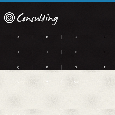
A
B
C
D
I
J
K
L
Q
R
S
T
Y
Z
0-9