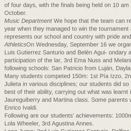
of four days, with the finals being held on 10 am 
October.
Music Department
We hope that the team can rep
year when they managed to win the tournament 
represents our school and country with pride and
Athletics
On Wednesday, September 16 we organ
Luis Gutierrez Santurio and Belén Agui- ondary at
participation of the lar, 3rd Ema Nuss and Mela
following schools: San Patricio from Luján, Dayl
Many students competed 150m: 1st Pía Izzo, 2nd
Julieta in various disciplines; our students did so 
best of their ability, carrying out what was learn
Jaureguiberry and Martina class. Some parents w
Enrico Ivaldi.
Following are our students' achievements: 1000m
Lola Wheeler, 3rd Agustina Annes.