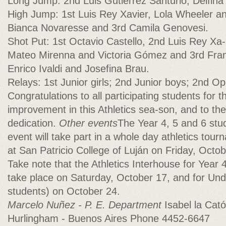
Long Jump: 2nd Luis Gutierrez Santurio, Delfina 
High Jump: 1st Luis Rey Xavier, Lola Wheeler a
Bianca Novaresse and 3rd Camila Genovesi.
Shot Put: 1st Octavio Castello, 2nd Luis Rey Xa-
Mateo Mirenna and Victoria Gómez and 3rd Fran
Enrico Ivaldi and Josefina Brau.
Relays: 1st Junior girls; 2nd Junior boys; 2nd O
Congratulations to all participating students for th
improvement in this Athletics sea-son, and to the 
dedication.
Other events
The Year 4, 5 and 6 stud
event will take part in a whole day athletics tourn
at San Patricio College of Luján on Friday, Octob
Take note that the Athletics Interhouse for Year 4
take place on Saturday, October 17, and for Und
students) on October 24.
Marcelo Nuñez - P. E. Department
Isabel la Cat
Hurlingham - Buenos Aires Phone 4452-6647