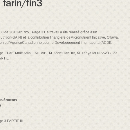
ide 26/02/05 9:51 Page 3 Ce travail a été réalisé grâce à un
trition(GAIN) et la contribution finançière deMicronutrient Initiative, Ottawa,
en et l'AgenceCanadienne pour le Développement International(ACDI).
4 Page 1 Par : Mme Amal LAHBABI, M. Abdel Ilah JIB, M. Yahya MOUSSA Guide
ARTIE I
ulvérulents
n
ge 3 PARTIE III