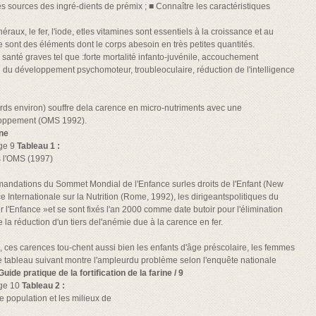
es sources des ingré-dients de prémix ; ■ Connaître les caractéristiques
raux, le fer, l'iode, etles vitamines sont essentiels à la croissance et au
ont des éléments dont le corps abesoin en très petites quantités.
anté graves tel que :forte mortalité infanto-juvénile, accouchement
d du développement psychomoteur, troubleoculaire, réduction de l'intelligence
ards environ) souffre dela carence en micro-nutriments avec une
loppement (OMS 1992).
ine
age 9
Tableau 1 :
s l'OMS (1997)
dations du Sommet Mondial de l'Enfance surles droits de l'Enfant (New
 Internationale sur la Nutrition (Rome, 1992), les dirigeantspolitiques du
r l'Enfance »et se sont fixés l'an 2000 comme date butoir pour l'élimination
 la réduction d'un tiers del'anémie due à la carence en fer.
s, ces carences tou-chent aussi bien les enfants d'âge préscolaire, les femmes
e tableau suivant montre l'ampleurdu problème selon l'enquête nationale
Guide pratique de la fortification de la farine / 9
age 10
Tableau 2 :
 population et les milieux de