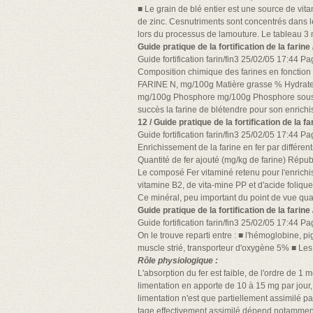
■ Le grain de blé entier est une source de vit
de zinc. Cesnutriments sont concentrés dans 
lors du processus de lamouture. Le tableau 3 m
Guide pratique de la fortification de la farine 
Guide fortification farin/fin3 25/02/05 17:44 P
Composition chimique des farines en fonction 
FARINE N, mg/100g Matière grasse % Hydrat
mg/100g Phosphore mg/100g Phosphore sous 
succès la farine de blétendre pour son enrichi
12 / Guide pratique de la fortification de la fa
Guide fortification farin/fin3 25/02/05 17:44 P
Enrichissement de la farine en fer par différe
Quantité de fer ajouté (mg/kg de farine) Rép
Le composé Fer vitaminé retenu pour l'enrichis
vitamine B2, de vita-mine PP et d'acide foliqu
Ce minéral, peu important du point de vue quant
Guide pratique de la fortification de la farine 
Guide fortification farin/fin3 25/02/05 17:44 
On le trouve reparti entre : ■ l'hémoglobine, p
muscle strié, transporteur d'oxygène 5% ■ Le
Rôle physiologique :
L'absorption du fer est faible, de l'ordre de 1 m
limentation en apporte de 10 à 15 mg par jour, 
limentation n'est que partiellement assimilé pa
tage effectivement assimilé dépend notamment