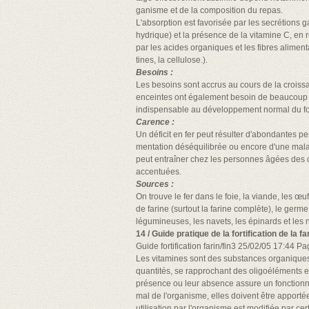
ganisme et de la composition du repas.
L'absorption est favorisée par les secrétions g
hydrique) et la présence de la vitamine C, en 
par les acides organiques et les fibres aliment
tines, la cellulose.).
Besoins :
Les besoins sont accrus au cours de la crois
enceintes ont également besoin de beaucoup de
indispensable au développement normal du f
Carence :
Un déficit en fer peut résulter d'abondantes pe
mentation déséquilibrée ou encore d'une malab
peut entraîner chez les personnes âgées des
accentuées.
Sources :
On trouve le fer dans le foie, la viande, les œu
de farine (surtout la farine complète), le germe 
légumineuses, les navets, les épinards et les n
14 / Guide pratique de la fortification de la fa
Guide fortification farin/fin3 25/02/05 17:44 P
Les vitamines sont des substances organiques
quantités, se rapprochant des oligoéléments e
présence ou leur absence assure un fonction
mal de l'organisme, elles doivent être apportées
utilisation par l'organisme est modifiée par cert