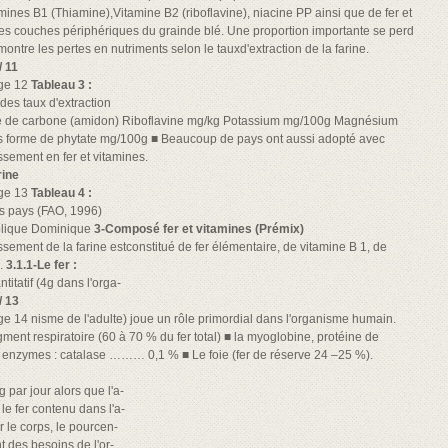
amines B1 (Thiamine),Vitamine B2 (riboflavine), niacine PP ainsi que de fer et
les couches périphériques du grainde blé. Une proportion importante se perd
ontre les pertes en nutriments selon le tauxd'extraction de la farine.
/ 11
age 12
Tableau 3 :
des taux d'extraction
e de carbone (amidon) Riboflavine mg/kg Potassium mg/100g Magnésium
forme de phytate mg/100g ■ Beaucoup de pays ont aussi adopté avec
ssement en fer et vitamines.
rine
age 13
Tableau 4 :
nts pays (FAO, 1996)
ublique Dominique
3-Composé fer et vitamines (Prémix)
sement de la farine estconstitué de fer élémentaire, de vitamine B 1, de
e.
3.1.1-Le fer :
itatif (4g dans l'orga-
/ 13
Page 14 nisme de l'adulte) joue un rôle primordial dans l'organisme humain.
igment respiratoire (60 à 70 % du fer total) ■ la myoglobine, protéine de
s enzymes : catalase ……… 0,1 % ■ Le foie (fer de réserve 24 –25 %).
g par jour alors que l'a-
le fer contenu dans l'a-
r le corps, le pourcen-
 des besoins de l'or-