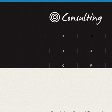
A
B
I
J
Q
R
Y
Z