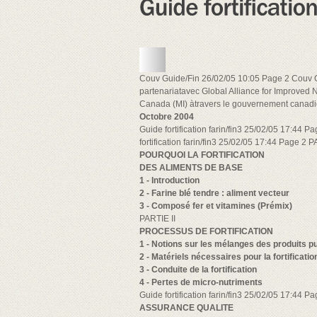
Couv Guide/Fin 26/02/05 10:05 Page 2 Couv Gu
partenariatavec Global Alliance for Improved Nu
Canada (MI) àtravers le gouvernement canadi
Octobre 2004
Guide fortification farin/fin3 25/02/05 17:4
fortification farin/fin3 25/02/05 17:44 Page 2 P
POURQUOI LA FORTIFICATION
DES ALIMENTS DE BASE
1 - Introduction
2 - Farine blé tendre : aliment vecteur
3 - Composé fer et vitamines (Prémix)
PARTIE II
PROCESSUS DE FORTIFICATION
1 - Notions sur les mélanges des produits p
2 - Matériels nécessaires pour la fortificatio
3 - Conduite de la fortification
4 - Pertes de micro-nutriments
Guide fortification farin/fin3 25/02/05 17:44 Pa
ASSURANCE QUALITE