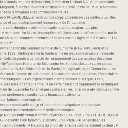
 des Grands Moulins deBerrechid, à Monsieur Hicham NAJME responsable
du Maghreb, à Messieurs AnasBenslimane et René Josse de DSM, à Monsieur
onseils techniques et apportsdocumentaires.
 Page 5 PRÉAMBULEEléments dont le corps a besoin en très petites quantités,
ssance et au dévelop-pement harmonieux de l'organisme.
nts constituentun problème de santé publique majeur. Les plus
e A et en iode. Au Maroc, lesenquêtes réalisées ces dernières années par le
 que 45 % des femmes enceintes,35 % des enfants âgés de 5 à 6 ans et 31 %
e en fer.
ecommandationsdu Sommet Mondial de l'Enfance (New York 1990) et de
Rome 1992), leMinistère de la Santé a mis en place une stratégie nationale
ts. Cette stratégie a bénéficié de l'engagement des partenaires dusecteur
ComitéTechnique National de lutte contre les troubles dus aux caren-ces en
représentants des Ministères de la Santé, de l'Agriculture,du Commerce et de
 Fédération Nationale de laMinoterie, l'Association des Corps Gras, l'Association
maceutiques ; - Les organisations Internationales telles que l'OMS,
 et des enseignants chercheurs de certainsInstituts Supérieurs et Techniques.
ionale de luttecontre l'anémie par carence en fer, la farine a été retenuecomme
nstitue unélément essentiel dans beaucoup d'aliments
s, farines de servage etc.
présent manuel aété conçu et élaboré pour vulgariser le processus
ersonnel des minoteries indus-trielles nationales.
Page 6 Guide fortification farin/fin3 25/02/05 17:44 Page 7 PARTIE IPOURQUOI
fortification farin/fin3 25/02/05 17:44 Page 8 ■ Sensibiliser les
ro-nutriments ; ■ Raisons du choix de la farine comme aliment vecteur ; ■