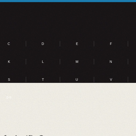
C
D
E
F
K
L
M
N
S
T
U
V
0-9