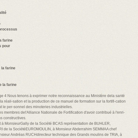
lité
e
 processus
a farine
s pour
la farine
e la farine
 Page 4 Nous tenons à exprimer notre reconnaissance au Ministère dela santé
a réali-sation et la production de ce manuel de formation sur la fortifi-cation
out le per-sonnel des minoteries industrielles.
membres del'Alliance Nationale de Fortification d'avoir contribué à l'enri-
s constructives.
t à MonsieurGally de la Société BCAS représentation de BUHLER,
EIRI de la SociétéEUROMOULIN, à Monsieur Abderrahim SEMMAA chef
sieur Andréas RUCHdirecteur technique des Grands moulins de TRIA, à