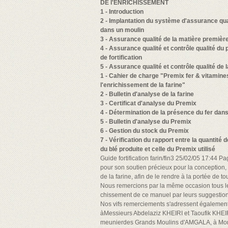
DE l'ENRICHISSEMENT
1 - Introduction
2 - Implantation du système d'assurance qua
dans un moulin
3 - Assurance qualité de la matière premièr
4 - Assurance qualité et contrôle qualité du
de fortification
5 - Assurance qualité et contrôle qualité de l
1 - Cahier de charge "Premix fer & vitamine
l'enrichissement de la farine"
2 - Bulletin d'analyse de la farine
3 - Certificat d'analyse du Premix
4 - Détermination de la présence du fer dans 
5 - Bulletin d'analyse du Premix
6 - Gestion du stock du Premix
7 - Vérification du rapport entre la quantité d
du blé produite et celle du Premix utilisé
Guide fortification farin/fin3 25/02/05 17:44
pour son soutien précieux pour la conception, l
de la farine, afin de le rendre à la portée de t
Nous remercions par la même occasion tous les 
chissement de ce manuel par leurs suggestion
Nos vifs remerciements s'adressent égalemen
àMessieurs Abdelaziz KHEIRI et Taoufik KH
meunierdes Grands Moulins d'AMGALA, à Mon