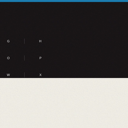
G
H
O
P
W
X