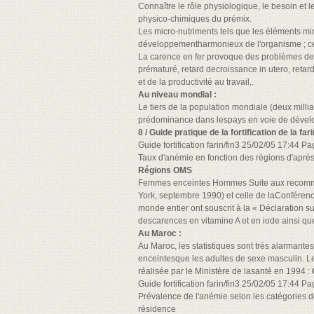
Connaître le rôle physiologique, le besoin et l
physico-chimiques du prémix.
Les micro-nutriments tels que les éléments miné
développementharmonieux de l'organisme ; ce s
La carence en fer provoque des problèmes de s
prématuré, retard decroissance in utero, retar
et de la productivité au travail,.
Au niveau mondial :
Le tiers de la population mondiale (deux milli
prédominance dans lespays en voie de déve
8 / Guide pratique de la fortification de la far
Guide fortification farin/fin3 25/02/05 17:44 P
Taux d'anémie en fonction des régions d'aprè
Régions OMS
Femmes enceintes Hommes Suite aux recomman
York, septembre 1990) et celle de laConférence
monde entier ont souscrit à la « Déclaration su
descarences en vitamine A et en iode ainsi que
Au Maroc :
Au Maroc, les statistiques sont très alarmante
enceintesque les adultes de sexe masculin. L
réalisée par le Ministère de lasanté en 1994 :
Guide fortification farin/fin3 25/02/05 17:44 P
Prévalence de l'anémie selon les catégories de
résidence