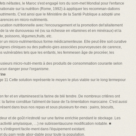
fets néfastes, le Maroc s'est engagé lors du som-met Mondial pour l'enfance
rnationale sur la nutrition (Rome, 1992) à appliquer les recomman-dations
-nutriments. C'est ainsi que le Ministère de la Santé Publique a adopté une
 carences en micro-nutriments.
éducation nutritionnelle avec l'encouragement et la promotion del'allaitement
 de la vie dunouveau né (vu sa richesse en vitamines et en minéraux) et la
e, poissons, légumes,fruits, etc.
er un micro-nutrimentsous forme médicamenteuse. Elle peut être soit curative
signes cliniques ou des patholo-gies associées pourvoyeuses de carence,
s vulnérables tels que les enfants, les femmesen âge de procréer, les
u plusieurs micro-nutri-ments à des produits de consommation courante selon
ucun danger pour l'organisme.
rine
age 11 Cette solution représente le moyen le plus viable sur le long termepour
en fer et en vitaminesest la farine de blé tendre. De nombreux critères ont
la farine constitue l'aliment de base de l'a-limentation marocaine. C'est aussi
résent dans tous nos repas et sous plusieurs for-mes : pains, biscuits,
deur et de goût n'estnoté sur une farine enrichie pendant le stockage. Les
 activité amylasique, …) ne subissentaucune modification notable. ■
rs s'intègrent facile-ment dans l'équipement existant.
e et du pain reste abor-dable pour toute la population.