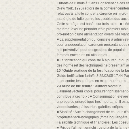
Enfants de 6 mois à 5 ans Conscient de ces ef
(New York, 1990) et lors de la conférenceinte
relatives à la lutte contre la carence en micro
straté-gie de lutte contre les troubles dus aux
Cette stratégie est basée sur trois axes : ■ L'
maternel exclusif pendant les 6 premiers mois
pro-motion d'une alimentation diversifiée viand
■ La supplémentation qui consiste à administr
pour unepopulation carencée présentant des 
soit préventive pour desgroupes de population
femmes enceintes ou allaitantes.
■ La fortification qui consiste à ajouter un o
des normeset des techniques ne présentant a
10 / Guide pratique de la fortification de la fa
Guide fortification farin/fin3 25/02/05 17:44 P
lutter contre les troubles en micro-nutriments.
2-Farine de blé tendre : aliment vecteur
L'aliment vecteur choisi pour l'enrichissement 
contribué à cechoix : ■ Consommation élevée : 
une source énergétique trèsimportante. Il est p
viennoiseries, pâtisseries, galettes, crêpes….
■ Stabilité : Aucun changement de couleur, d'o
propriétés tech-nologiques (force boulangère,
Faisabilité technique et financière : Les doseu
■ Prix de l'aliment enrichi : Le prix de la farin