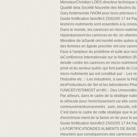
MonsieurChristian LODS directeur technique
Qualité dela Société Nouvelle des Moulins 
Gary Andersonde l'IAOM pour leurs précieux c
Guide fortification farin/fin3 25/02/05 17:44
lesmicro-nutriments sont essentiels à la croi
Dans le monde, les carences en micro-nutrime
répanduessont les carences en fer, en vitamin
Ministère de laSanté ont montré entre autres
des femmes en âgede procréer ont une carenc
Face à l'ampleur du problème et suite aux r
laConférence Internationale sur la Nutrition (
delutte contre les carences en micro-nutrimen
privé et du secteur public qui font partie du 
micro-nutriments qui est constitué par :- Les 
l'Industrie etc. ;- Les industriels, à savoir la
desProducteurs de Sel et les laboratoires Phar
l'UNICEF,l'ISTI/MOST et HKI ;- Des Universités
Par ailleurs, dans le cadre de la stratégie nat
le véhicule pour l'enrichissement car elle co
communémentconsommés : pain, biscuits, crêpe
C'est dans le cadre de cette stratégie que le 
d'enrichisse-ment de la farine en fer pour le p
Guide fortification farin/fin3 25/02/05 17:44 
LA FORTIFICATIONDES ALIMENTS DE BASE Guide 
meuniers aux conséquences des carences enmic