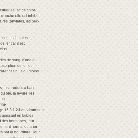
astriques (acide chlor-
revanche elle est inhibée
aires (phytates, les pec-
sance, les femmes
 fer car il est
œtus.
rtes de sang, d'une ali-
sorption de fer, qui
 carences plus ou moins
fs, les produits à base
du blé, la levure, les
oix.
rine
age 15
3.1.2-Les vitamines
 agissant en faibles
t des hormones, leur
nement normal ou anor-
 par la nourriture ; leur
ains facteurs tels que :