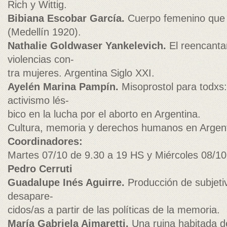
Rich y Wittig.
Bibiana Escobar García.
Cuerpo femenino que s
(Medellín 1920).
Nathalie Goldwaser Yankelevich.
El reencanta
violencias con-
tra mujeres. Argentina Siglo XXI.
Ayelén Marina Pampín.
Misoprostol para todxs:
activismo lés-
bico en la lucha por el aborto en Argentina.
Cultura, memoria y derechos humanos en Argent
Coordinadores:
Martes 07/10 de 9.30 a 19 HS y Miércoles 08/1
Pedro Cerruti
Guadalupe Inés Aguirre.
Producción de subjetiv
desapare-
cidos/as a partir de las políticas de la memoria.
María Gabriela Aimaretti.
Una ruina habitada d