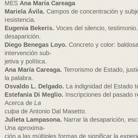
MES
Ana María Careaga
Mariela Ávila.
Campos de concentración y subjet
resistencia.
Eugenia Bekeris.
Voces del silencio, testimonio.
desaparición.
Diego Benegas Loyo.
Concreto y color: baldos
intervención sub-
jetiva y política.
Ana María Careaga.
Terrorismo de Estado, justi
la palabra.
Osvaldo L. Delgado.
La indignidad del Estado te
Estefanía Di Meglio.
Inscripciones del pasado re
Acerca de
La
culpa
de Antonio Dal Masetto.
Julieta Lampasona.
Narrar la desaparición, escr
Una aproxima-
ción a las múltiples formas de significar la experi