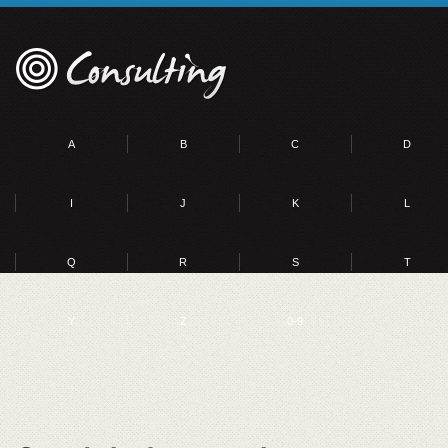
A
B
C
D
I
J
K
L
Q
R
S
T
Y
Z
0-9