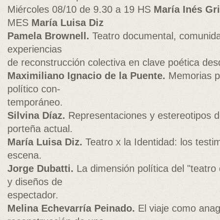
Miércoles 08/10 de 9.30 a 19 HS
María Inés Gr
MES
María Luisa Diz
Pamela Brownell.
Teatro documental, comunida
experiencias
de reconstrucción colectiva en clave poética de
Maximiliano Ignacio de la Puente.
Memorias pe
político con-
temporáneo.
Silvina Díaz.
Representaciones y estereotipos d
porteña actual.
María Luisa Diz.
Teatro x la Identidad: los testi
escena.
Jorge Dubatti.
La dimensión política del "teatro
y diseños de
espectador.
Melina Echevarría Peinado.
El viaje como anagn