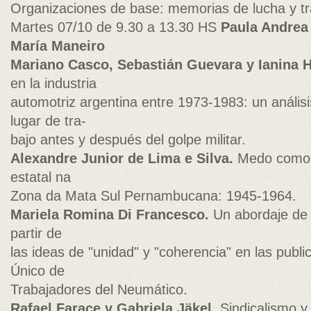
Organizaciones de base: memorias de lucha y tr
Martes 07/10 de 9.30 a 13.30 HS
Paula Andrea
María Maneiro
Mariano Casco, Sebastián Guevara y Ianina H
en la industria
automotriz argentina entre 1973-1983: un análisi
lugar de tra-
bajo antes y después del golpe militar.
Alexandre Junior de Lima e Silva.
Medo como ju
estatal na
Zona da Mata Sul Pernambucana: 1945-1964.
Mariela Romina Di Francesco.
Un abordaje de l
partir de
las ideas de "unidad" y "coherencia" en las publi
Único de
Trabajadores del Neumático.
Rafael Farace y Gabriela Jäkel.
Sindicalismo y