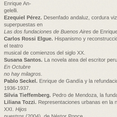
Enrique An-
gelelli.
Ezequiel Pérez.
Desenfado andaluz, cordura viz
superpuestas en
Las dos fundaciones de Buenos Aires
de Enrique
Carlos Rossi Elgue.
Hispanismo y reconstrucció
el teatro
musical de comienzos del siglo XX.
Susana Santos.
La novela atea del escritor pe
En Octubre
no hay milagros
.
Pablo Seckel.
Enrique de Gandía y la refundació
1936-1937.
Silvia Tieffemberg.
Pedro de Mendoza, la fund
Liliana Tozzi.
Representaciones urbanas en la na
XXI.
Hijos
nuestros
(2004), de Néstor Ponce.