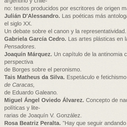
argentino y chile-
no: textos producidos por escritores de origen 
Julián D'Alessandro.
Las poéticas más antolog
el siglo XX.
Un debate sobre el canon y la representatividad.
Gabriela García Cedro.
Las artes plásticas en 
Pensadores
.
Joaquín Márquez.
Un capítulo de la antinomia ci
perspectiva
de Borges sobre el peronismo.
Tais Matheus da Silva.
Espetáculo e fetichism
de Caracas,
de Eduardo Galeano
.
Miguel Ángel Oviedo Álvarez.
Concepto de nac
políticas y lite-
rarias de Joaquín V. González.
Rosa Beatriz Peralta.
"Hay que seguir andand