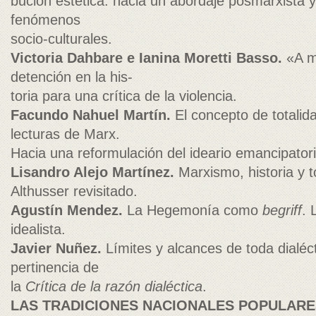
bución estética: hacia un abordaje posmarxista y
fenómenos
socio-culturales.
Victoria Dahbare e Ianina Moretti Basso.
«A m
detención en la his-
toria para una crítica de la violencia.
Facundo Nahuel Martín.
El concepto de totalid
lecturas de Marx.
Hacia una reformulación del ideario emancipatori
Lisandro Alejo Martínez.
Marxismo, historia y t
Althusser revisitado.
Agustín Mendez.
La Hegemonía como
begriff
. 
idealista.
Javier Nuñez.
Límites y alcances de toda dialécti
pertinencia de
la
Crítica de la razón dialéctica
.
LAS TRADICIONES NACIONALES POPULAR