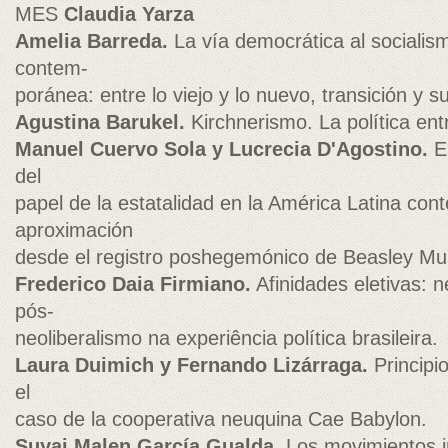
MES
Claudia Yarza
Amelia Barreda.
La vía democrática al socialis
contem-
poránea: entre lo viejo y lo nuevo, transición y su
Agustina Barukel.
Kirchnerismo. La política entr
Manuel Cuervo Sola y Lucrecia D'Agostino.
El
del
papel de la estatalidad en la América Latina co
aproximación
desde el registro poshegemónico de Beasley Mu
Frederico Daia Firmiano.
Afinidades eletivas: 
pós-
neoliberalismo na experiência política brasileira.
Laura Duimich y Fernando Lizárraga.
Principio
el
caso de la cooperativa neuquina Cae Babylon.
Suyai Malen García Gualda.
Los movimientos i