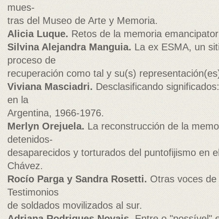
mues-
tras del Museo de Arte y Memoria.
Alicia Luque.
Retos de la memoria emancipator
Silvina Alejandra Manguia.
La ex ESMA, un siti
proceso de
recuperación como tal y su(s) representación(es
Viviana Masciadri.
Desclasificando significados:
en la
Argentina, 1966-1976.
Merlyn Orejuela.
La reconstrucción de la memori
detenidos-
desaparecidos y torturados del puntofijismo en 
Chávez.
Rocío Parga y Sandra Rosetti.
Otras voces de 
Testimonios
de soldados movilizados al sur.
Adriana Rodrigues Novais.
Entre o "possível" 