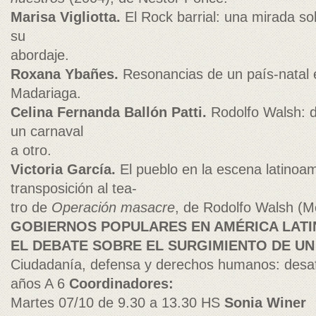
Marisa Vigliotta.
El Rock barrial: una mirada so
su
abordaje.
Roxana Ybañes.
Resonancias de un país-natal 
Madariaga.
Celina Fernanda Ballón Patti.
Rodolfo Walsh: d
un carnaval
a otro.
Victoria García.
El pueblo en la escena latinoa
transposición al tea-
tro de
Operación masacre
, de Rodolfo Walsh (M
GOBIERNOS POPULARES EN AMÉRICA LATIN
EL DEBATE SOBRE EL SURGIMIENTO DE U
Ciudadanía, defensa y derechos humanos: desaf
años A 6
Coordinadores:
Martes 07/10 de 9.30 a 13.30 HS
Sonia Winer