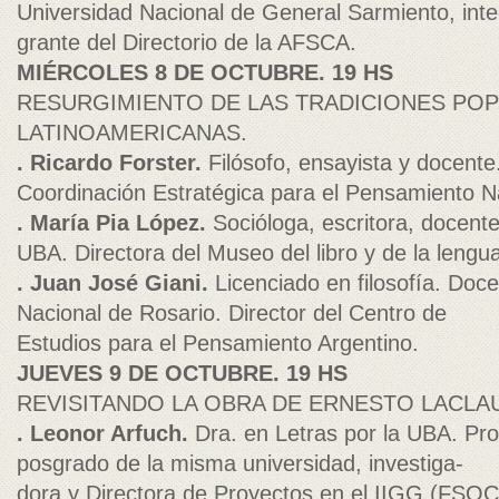
Universidad Nacional de General Sarmiento, inte
grante del Directorio de la AFSCA.
MIÉRCOLES 8 DE OCTUBRE. 19 HS
RESURGIMIENTO DE LAS TRADICIONES PO
LATINOAMERICANAS.
. Ricardo Forster.
Filósofo, ensayista y docente
Coordinación Estratégica para el Pensamiento N
. María Pia López.
Socióloga, escritora, docente
UBA. Directora del Museo del libro y de la lengu
. Juan José Giani.
Licenciado en filosofía. Doc
Nacional de Rosario. Director del Centro de
Estudios para el Pensamiento Argentino.
JUEVES 9 DE OCTUBRE. 19 HS
REVISITANDO LA OBRA DE ERNESTO LACLA
. Leonor Arfuch.
Dra. en Letras por la UBA. Pr
posgrado de la misma universidad, investiga-
dora y Directora de Proyectos en el IIGG (FSO