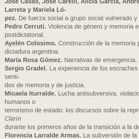
José Casas, José Carelli, Alicia García, And
Larreta y Mariela Ló-
pez.
De fuerza social a grupo social vulnerado y
Pedro Cerruti.
Violencia de género y memoria en
postdictatorial.
Ayelén Colosimo.
Construcción de la memoria p
dictadura argentina.
María Rosa Gómez.
Narrativas de emergencia.
Sergio Gradel.
La experiencia de los escraches 
senti-
dos de memoria y de justicia.
Micaela Iturralde.
Lucha antisubversiva, violaci
humanos o
terrorismo de estado: los discursos sobre la repre
Clarín
durante los primeros años de la transición a la 
Florencia Larralde Armas.
La subversión de la 