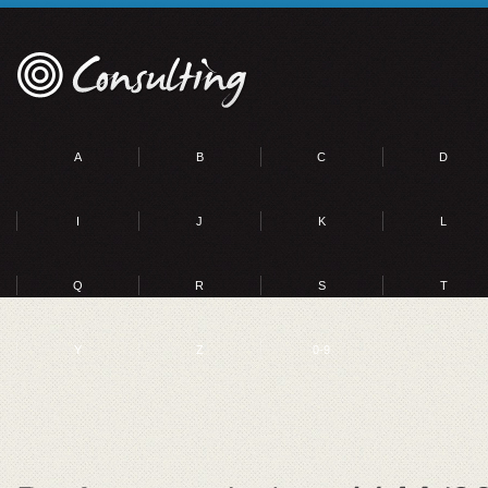
A
B
C
D
I
J
K
L
Q
R
S
T
Y
Z
0-9