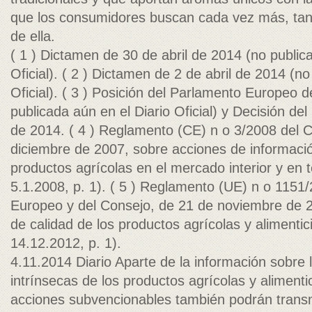
que los consumidores buscan cada vez más, tan
de ella.
( 1 ) Dictamen de 30 de abril de 2014 (no public
Oficial). ( 2 ) Dictamen de 2 de abril de 2014 (no
Oficial). ( 3 ) Posición del Parlamento Europeo d
publicada aún en el Diario Oficial) y Decisión de
de 2014. ( 4 ) Reglamento (CE) n o 3/2008 del 
diciembre de 2007, sobre acciones de informaci
productos agrícolas en el mercado interior y en 
5.1.2008, p. 1). ( 5 ) Reglamento (UE) n o 1151
Europeo y del Consejo, de 21 de noviembre de 
de calidad de los productos agrícolas y alimenti
14.12.2012, p. 1).
4.11.2014 Diario Aparte de la información sobre las características intrínsecas de los productos agrícolas y alimenticios de la Unión, las acciones subvencionables también podrán transmitir mensajes orientados al consumidor, centrados, entre otros aspectos, en la nutrición, el sabor, la tradición, la diversidad y la cultura. Las acciones de información y de promoción no deben estar orientadas en función de marcas comerciales ni en función del origen. No obstante, a fin de mejorar la calidad y efectividad de las demostraciones o degustaciones de productos y el material de información y de promoción, ha de ser posible mencionar la marca comercial y el origen del producto, siempre que se respete el principio de no discriminación y que las acciones no vayan encaminadas a incitar al consumo de un producto únicamente en razón de su origen. Además, dichas acciones deben respetar los principios generales del Derecho de la Unión y no deben suponer una restricción a la libre circulación de productos agrícolas y alimenticios contraviniendo lo dispuesto en el artículo 34 del Tratado de Funcionamiento de la Unión Europea (TFUE). Deben establecerse normas específicas en materia de visibilidad de las marcas y el origen en relación con el mensaje principal de la Unión transmitido por la campaña. La Unión exporta principalmente productos agrícolas acabados, incluidos los productos agrícolas no incluidos en el anexo I del TFUE. Procede, pues, abrir las acciones de información y de promoción a fin de que incluyan determinados productos que se encuentran fuera del ámbito de aplicación del anexo I del TFUE, en aras de la coherencia con los otros regímenes de la política agrícola común (PAC), como los sistemas europeos de calidad, que ya están abiertos a estos productos. Las medidas de la Unión de información y de promoción de los vinos previstas por la PAC representan uno de los hitos de los programas de apoyo al sector vitivinícola. Únicamente los vinos con denominación de origen o indicación geográfica protegida, así como los vinos en los que se indica la variedad de uva de vinificación, deben poder ser objeto de las acciones de información y de promoción. En el caso de los programas simples, el programa en cuestión debe cubrir también otro producto agrícola o alimenticio. De forma similar, el Reglamento (UE) n o 508/2014 del Parlamento Europeo y del Consejo ( 1 ) prevé el fomento de los productos de la pesca y la acuicultura. En consecuencia, la posibilidad de los productos de la pesca y la acuicultura enumerados en el anexo I del Reglamento (UE) n o 1379/2013 del Parlamento Europeo y del Consejo ( 2 ) de beneficiarse de las acciones de información y de promoción en el marco del presente régimen, debe limitarse exclusivamente a productos de la pesca y de la acuicultura asociados a otro producto agrícola o alimenticio. (10) Los productos objeto de regímenes de calidad de la Unión y de regímenes de calidad reconocidos por los Estados miembros deben poder beneficiarse de acciones de información y de promoción, dado que dichos regímenes ofrecen a los consumidores garantías con respecto a la calidad y a las características del producto o del proceso de producción utilizado, aportan un valor añadido a los productos en cuestión y aumentan sus posibilidades de comercialización. De forma similar, el método ecológico de producción, así como el símbolo gráfico de los productos agrícolas de calidad específicos de las regiones ultraperiféricas deben poder beneficiarse de las acciones de información y de promoción. (11) Durante el período de 2001-2011, solo el 30 % del presupuesto asignado a las acciones de información y de promoción se destinaba a los mercados de terceros países, a pesar del importante potencial de crecimiento que ofrecen esos mercados. Procede, por tanto, establecer disposiciones para fomentar la realización de un mayor número de acciones de información y de promoción de los productos agrarios de la Unión en terceros países, en particular prestando un apoyo financiero reforzado. (12) Con el fin de garantizar la eficacia de las acciones de información y de promoción puestas en marcha, estas deben inscribirse en el marco de programas de información y de promoción. Estos programas eran presentados hasta ahora por organizaciones profesionales o interprofesionales. Para aumentar el número de acciones propuestas y mejorar su calidad, debe extenderse la condición de beneficiarios a las organizaciones de productores y sus asociaciones y a los grupos y organismos del sector agroalimentario cuya finalidad y actividad consistan en el suministro de información sobre los productos agrícolas y la promoción de los mismos. (13) Las acciones de información y de promoción cofinanciadas por la Unión deben demostrar una dimensión específica de la Unión. A tal fin, y para evitar una dispersión de los medios y aumentar la visibilidad de Europa a través de estas acciones de información y de promoción de los productos agrícolas y determinados productos alimenticios, procede prever la creación de un programa de trabajo que defina las prioridades estratégicas de estas acciones, en términos de poblaciones, productos, regímenes o mercados a los que deben dirigirse, así como las características de los mensajes de información y de promoción. El programa debe desarrollarse sobre la base de los objetivos generales y específicos establecidos en el marco del presente Reglamento, y debe tener en cuenta las ( 1 ) Reglamento (UE) n o 508/2014 del Parlamento Europeo y del Consejo, de 15 de mayo de 2014, relativo al Fondo Europeo Marítimo y de Pesca, y por el que se derogan los Reglamentos (CE) n o 2328/2003, (CE) n o 861/2006, (CE) n o 1198/2006 y (CE) n o 791/2007 del Consejo, y el Reglamento (UE) n o 1255/2011 del Parlamento Europeo y del Consejo (DO L 149 de 20.5.2014, p. 1). ( 2 ) Reglamento (UE) n o 1379/2013 del Parlamento Europeo y del Consejo, de 11 de diciembre de 2013, por el que se establece la organización común de mercados en el sector de los productos de la pesca y de la acuicultura, se modifican los Reglamentos (CE) n o 1184/2006 y (CE) n o 1224/2009 del Consejo y se deroga el Reglamento (CE) n o 104/2000 del Consejo (DO L 354 de 28.12.2013, Diario Oficial de la Unión Europea posibilidades que ofrecen los mercados y la necesidad de completar y reforzar las acciones emprendidas por los Estados miembros y los operadores, tanto en el mercado interior como en terceros países, a fin de garantizar una política de promoción e información coherente. Con tal fin, a la hora de diseñar dicho programa, la Comisión debe consultar a los Estados miembros y a las partes interesadas pertinentes. perturbaciones graves del mercado, pérdida de confianza de los consumidores u otros problemas específicos. Además, la Comisión debe tener en cuenta, en particular, el lugar predominante de las pequeñas y medianas empresas en el sector agroalimentario, un sector que se beneficia de las medidas excepcionales previstas en los artículos 219, 220 y 221 del Reglamento (UE) n o 1308/2013 del Parlamento Europeo y del Consejo ( 1 ), así como, respecto de las acciones dirigidas a terceros países, los acuerdos de libre comercio que se inscriben en el ámbito de aplicación de la política comercial común d